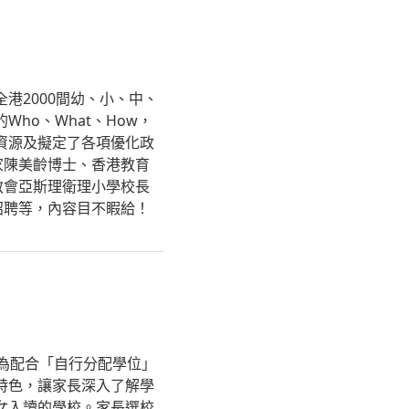
港2000間幼、小、中、
ho、What、How，
資源及擬定了各項優化政
家陳美齡博士、香港教育
教會亞斯理衛理小學校長
招聘等，內容目不睱給！
為配合「自行分配學位」
特色，讓家長深入了解學
女入讀的學校。家長選校