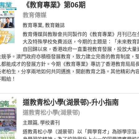
《教育專業》第06期
教育傳媒
教育專業
,
教育雜誌
教育傳媒與教聯會共同製作的《教育專業》月刊已在全
大及特殊學校免費派送，今期的主題是：「未來教育
自回歸以來，香港政府一直重視教育發展，投放大量
性競爭。澳門政府亦積極發展教育，致力建立完善的教育制度，
人都能成才的發展方針。今期《教育專業》專訪了香港教育局局
長老柏生，分享兩地如何共同邁進，開創教育之路。其他精彩內
不睱給！
道教青松小學(湖景邨)-升小指南
道教青松小學(湖景邨)
主題篇
,
學校書刊
道教青松小學（湖景邨）以「興學育才」為辦學宗旨
身學習的精神。為了協助剛升上小一的同學適應學校