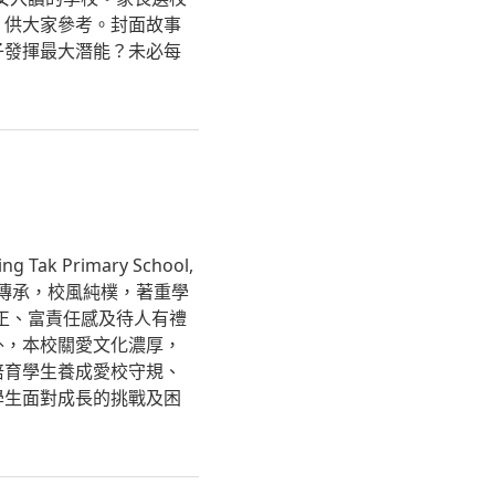
，供大家參考。封面故事
子發揮最大潛能？未必每
Tak Primary School,
信仰傳承，校風純樸，著重學
正、富責任感及待人有禮
外，本校關愛文化濃厚，
培育學生養成愛校守規、
學生面對成長的挑戰及困