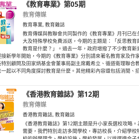
《教育專業》第05期
教育傳媒
教育專業
,
教育雜誌
教育傳媒與教聯會共同製作的《教育專業》月刊已在全
大及特殊學校免費派送，今期的主題是：「反思教育的W
教育是什麼？」。過去一年，政府增撥了不少教育新
迎接新學年開始，今期的《教育專業》分別請來著名教育家及作
長特別顧問及田家炳基金會董事局副主席戴希立、循道衛理聯合
來一起以不同角度探討教育是什麼。其他精彩內容還包括消閒、
《香港教育雜誌》第12期
教育傳媒
香港教育雜誌
,
教育雜誌
《香港教育雜誌》第12期主題是升小家長選校攻略。
需要，我們特別走訪多間學校，專訪校長，介紹學校
校的辦學理念、學校設施、學校發展，以挑選適合子