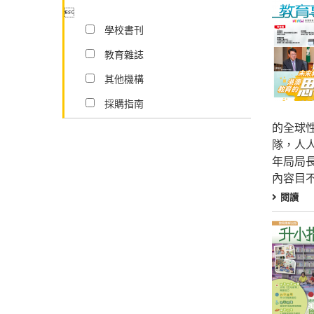

學校書刊
教育雜誌
其他機構
採購指南
的全球
隊，人
年局局
內容目
閱讀