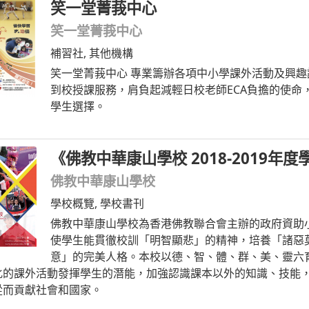
笑一堂菁莪中心
笑一堂菁莪中心
補習社
,
其他機構
笑一堂菁莪中心 專業籌辦各項中小學課外活動及興
到校授課服務，肩負起減輕日校老師ECA負擔的使命
學生選擇。
《佛教中華康山學校 2018-2019年
佛教中華康山學校
學校概覽
,
學校書刊
佛教中華康山學校為香港佛教聯合會主辦的政府資助
使學生能貫徹校訓「明智顯悲」的精神，培養「諸惡
意」的完美人格。本校以德、智、體、群、美、靈六
化的課外活動發揮學生的潛能，加強認識課本以外的知識、技能
從而貢獻社會和國家。