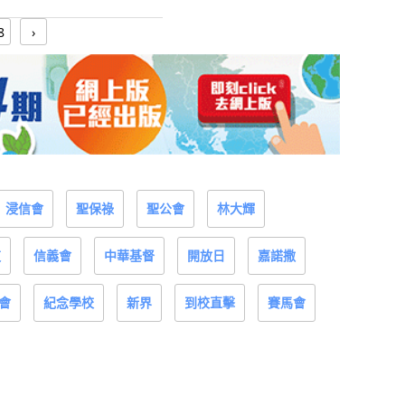
8
›
浸信會
聖保祿
聖公會
林大輝
道
信義會
中華基督
開放日
嘉諾撒
會
紀念學校
新界
到校直擊
賽馬會