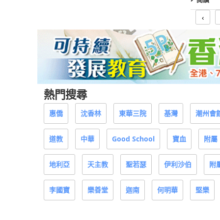
‹
熱門搜尋
惠僑
沈香林
東華三院
基灣
潮州會
道教
中華
Good School
寶血
附屬
地利亞
天主教
聖若瑟
伊利沙伯
附
李國寶
樂善堂
迦南
何明華
堅樂