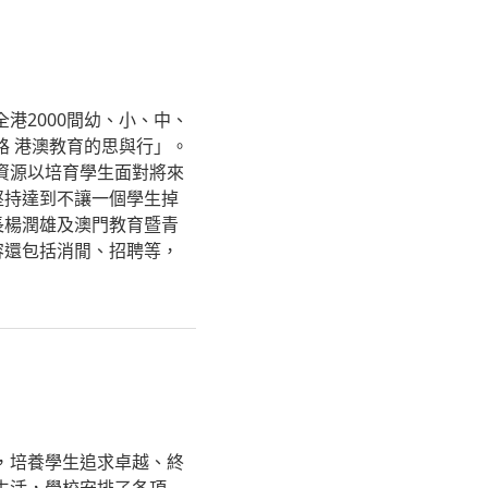
港2000間幼、小、中、
路 港澳教育的思與行」。
資源以培育學生面對將來
堅持達到不讓一個學生掉
長楊潤雄及澳門教育暨青
容還包括消閒、招聘等，
，培養學生追求卓越、終
生活，學校安排了各項