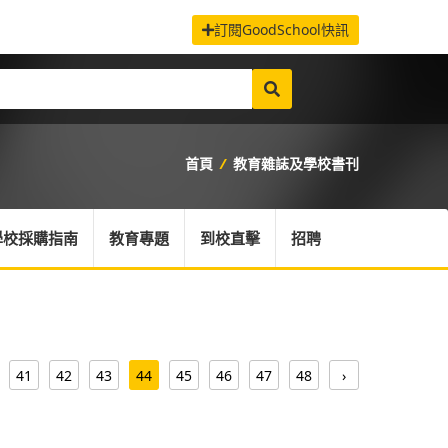
訂閱GoodSchool快訊
首頁
/
教育雜誌及學校書刊
學校採購指南
教育專題
到校直擊
招聘
41
42
43
44
45
46
47
48
›