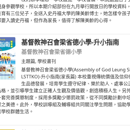
親身參觀學校，所以本期介紹部份在九月舉行開放日的學校資料
來育有三位兒子，全送入史丹福大學的陳美齡博士，她怎樣令孩
都要入讀史丹福，但作為家長，值得了解陳美齡的心得。
基督教神召會梁省德小學-升小指南
基督教神召會梁省德小學
主題篇
,
學校書刊
基督教神召會梁省德小學(Assembly of God Leung Sing 
LSTTKO)-升小指南(家長篇) 本校重視傳統價值及
生品德發展，培育學生遵守紀律、樂於助人、處事公
品格，並引導學生建立正確人生觀及價值觀，創造積極人生。另
一套完善獎懲制度，採用多獎勵少懲罰政策，從不同獎勵計劃中
習之美德。此外，學校訓導組及輔導組共同關注學生問題，協助
應學校群體生活。