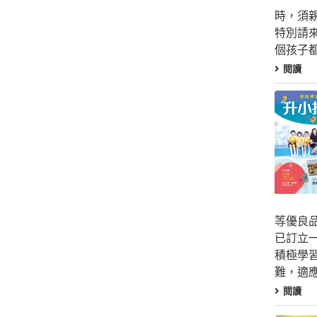
時，須
特別請
個孩子
閱讀
等優良
已訂立
積極學
難，適
閱讀