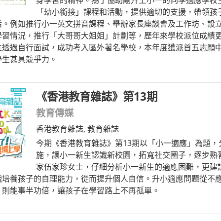
「幼小銜接」課程和活動，提供適切的支援，帶領孩
活。例如推行小一英文拼音課程、舉辦家長座談會及工作坊、設
學習情況，推行「大哥哥大姐姐」計劃等，歷年來學校派位成績
生透過自行面試，成功考入區外著名學校，本年度獲派首五志願
學生甚具競爭力。
《香港教育雜誌》第13期
教育傳媒
香港教育雜誌
,
教育雜誌
今期《香港教育雜誌》第13期以「小一適應」為題，
施，讓小一新生認識新校園，拓寬社交圈子，逐步熟
家伍家珍女士，仔細分析小一新生的適應困難，更建
戲培養孩子的自理能力，從而提升個人自信。升小適應問題從不
，則能事半功倍，讓孩子在學習路上不再孤單。