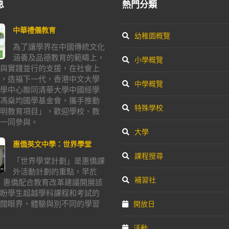
息
熱門分類
中華禮儀教育
幼稚園概覽
為了讓學界在中國傳統文化
涵養及品德教育的範疇上，
小學概覽
與實踐並行的支援，在社會上
，造福下一代，香港中文大學
中學概覽
學中心聯同清華大學中國經學
馮燊均國學基金會，攜手推動
特殊學校
明教育項目」，歡迎學校、教
一同參與。
大學
惠僑英文中學：世界學堂
課程搜尋
「世界學堂計劃」是惠僑課
外活動計劃的重點，早於
補習社
年，惠僑配合教育改革建議開展該
盼學生超越學科課程和考試的
闊眼界，體驗與別不同的學習
開放日
活動