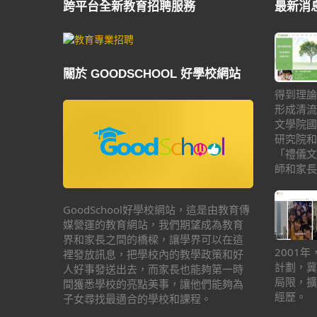
跨平台全新教育招聘服務
最新消
關於 GOODSCHOOL 好學校網站
得到理論
形成清流
文學院國
研究院和
「禮儀文
師和家長
GoodSchool好學校網站，這是由教育傳
媒營運的教育網站，我們期望成為教育
界和家長之間的橋樑，讓學界可以在這
2001
裡發放訊息，把學校內的教學政策和好
計劃，冀
人好事發送出去，而家長也能夠第一時
局限，擴
間獲悉學校的亮點美事，讓他們能夠為
經歷。
子女尋找最適合的學校和課程。