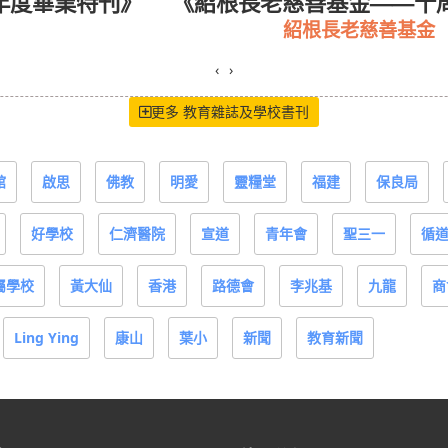
 年度畢業特刊》
《紹根長老慈善基金——十
紹根長老慈善基金
‹
›
更多 教育雜誌及學校書刊
館
啟思
佛教
明愛
靈糧堂
福建
保良局
好學校
仁濟醫院
宣道
青年會
聖三一
循
屬學校
黃大仙
香港
路德會
李兆基
九龍
商
Ling Ying
康山
葉小
新聞
教育新聞