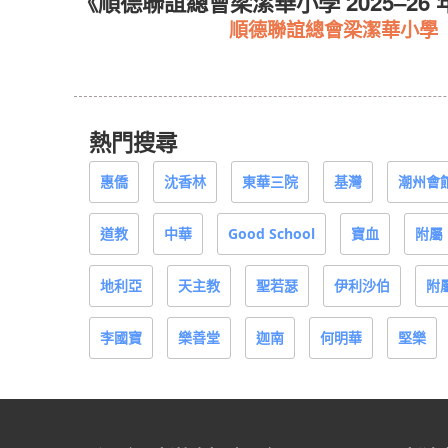
二期》
《順德聯誼總會梁潔華小學 2025–26
學
順德聯誼總會梁潔華小學
熱門搜尋
惠僑
沈香林
東華三院
基灣
潮州會
道教
中華
Good School
寶血
附屬
地利亞
天主教
聖若瑟
伊利沙伯
附
李國寶
樂善堂
迦南
何明華
堅樂