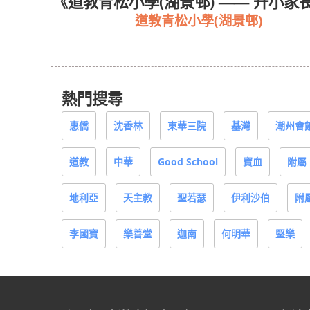
校訊》
《道教青松小學(湖景邨) —— 升小家
道教青松小學(湖景邨)
熱門搜尋
惠僑
沈香林
東華三院
基灣
潮州會
道教
中華
Good School
寶血
附屬
地利亞
天主教
聖若瑟
伊利沙伯
附
李國寶
樂善堂
迦南
何明華
堅樂