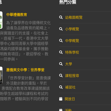
息
熱門分類
中華禮儀教育
幼稚園概覽
為了讓學界在中國傳統文化
涵養及品德教育的範疇上，
小學概覽
與實踐並行的支援，在社會上
，造福下一代，香港中文大學
中學概覽
學中心聯同清華大學中國經學
馮燊均國學基金會，攜手推動
特殊學校
明教育項目」，歡迎學校、教
一同參與。
大學
惠僑英文中學：世界學堂
課程搜尋
「世界學堂計劃」是惠僑課
外活動計劃的重點，早於
補習社
年，惠僑配合教育改革建議開展該
盼學生超越學科課程和考試的
闊眼界，體驗與別不同的學習
開放日
活動