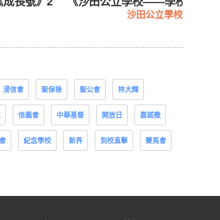
《成長號》2
《沙田公立學校——學校概覧20
沙田公立學校
浸信會
聖保祿
聖公會
林大輝
道
信義會
中華基督
開放日
嘉諾撒
會
紀念學校
新界
到校直擊
賽馬會