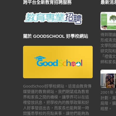
跨平台全新教育招聘服務
最新消
得到理論
關於 GOODSCHOOL 好學校網站
形成清流
文學院國
研究院和
「禮儀文
師和家長
GoodSchool好學校網站，這是由教育傳
媒營運的教育網站，我們期望成為教育
2001
界和家長之間的橋樑，讓學界可以在這
計劃，冀
裡發放訊息，把學校內的教學政策和好
局限，擴
人好事發送出去，而家長也能夠第一時
經歷。
間獲悉學校的亮點美事，讓他們能夠為