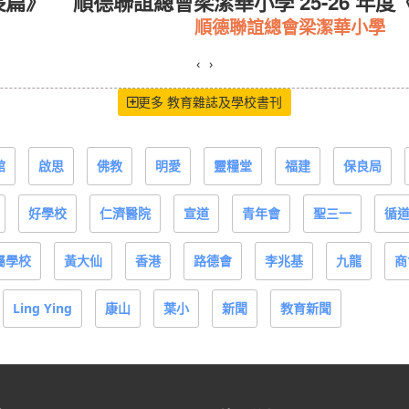
長篇》
順德聯誼總會梁潔華小學 25-26 年度
順德聯誼總會梁潔華小學
‹
›
更多 教育雜誌及學校書刊
館
啟思
佛教
明愛
靈糧堂
福建
保良局
好學校
仁濟醫院
宣道
青年會
聖三一
循
屬學校
黃大仙
香港
路德會
李兆基
九龍
商
Ling Ying
康山
葉小
新聞
教育新聞