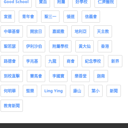
Good School
寶血
附屬
好學校
仁濟醫院
宣道
青年會
聖三一
循道
信義會
中華基督
開放日
嘉諾撒
地利亞
天主教
聖若瑟
伊利沙伯
附屬學校
黃大仙
香港
路德會
李兆基
九龍
商會
紀念學校
新界
到校直擊
賽馬會
李國寶
樂善堂
迦南
何明華
堅樂
Ling Ying
康山
葉小
新聞
教育新聞