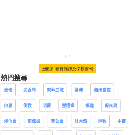
‹
›
更多 教育雜誌及學校書刊
熱門搜尋
惠僑
沈香林
東華三院
基灣
潮州會館
啟思
佛教
明愛
靈糧堂
福建
保良局
浸信會
聖保祿
聖公會
林大輝
道教
中華