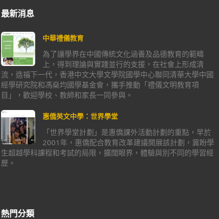
最新消息
中華禮儀教育
為了讓學界在中國傳統文化涵養及品德教育的範疇
上，得到理論與實踐並行的支援，在社會上形成清
流，造福下一代，香港中文大學文學院國學中心聯同清華大學中國
經學研究院和馮燊均國學基金會，攜手推動「禮儀文明教育項
目」，歡迎學校、教師和家長一同參與。
惠僑英文中學：世界學堂
「世界學堂計劃」是惠僑課外活動計劃的重點，早於
2001年，惠僑配合教育改革建議開展該計劃，冀盼學
生超越學科課程和考試的局限，擴闊眼界，體驗與別不同的學習經
歷。
熱門分類