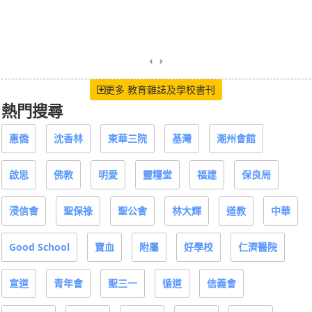
‹
›
更多 教育雜誌及學校書刊
熱門搜尋
惠僑
沈香林
東華三院
基灣
潮州會館
啟思
佛教
明愛
靈糧堂
福建
保良局
浸信會
聖保祿
聖公會
林大輝
道教
中華
Good School
寶血
附屬
好學校
仁濟醫院
宣道
青年會
聖三一
循道
信義會