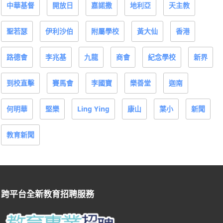
中華基督
開放日
嘉諾撒
地利亞
天主教
聖若瑟
伊利沙伯
附屬學校
黃大仙
香港
路德會
李兆基
九龍
商會
紀念學校
新界
到校直擊
賽馬會
李國寶
樂善堂
迦南
何明華
堅樂
Ling Ying
康山
葉小
新聞
教育新聞
跨平台全新教育招聘服務