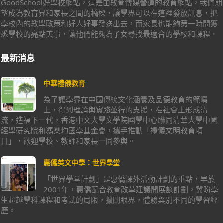
GoodSchool好學校網站，這是由教育傳媒營運的教育網站，我們期
望成為教育界和家長之間的橋樑，讓學界可以在這裡發放訊息，把
學校內的教學政策和好人好事發送出去，而家長也能夠第一時間獲
悉學校的亮點美事，讓他們能夠為子女尋找最適合的學校和課程。
最新消息
中華禮儀教育
為了讓學界在中國傳統文化涵養及品德教育的範疇
上，得到理論與實踐並行的支援，在社會上形成清
流，造福下一代，香港中文大學文學院國學中心聯同清華大學中國
經學研究院和馮燊均國學基金會，攜手推動「禮儀文明教育項
目」，歡迎學校、教師和家長一同參與。
惠僑英文中學：世界學堂
「世界學堂計劃」是惠僑課外活動計劃的重點，早於
2001年，惠僑配合教育改革建議開展該計劃，冀盼學
生超越學科課程和考試的局限，擴闊眼界，體驗與別不同的學習經
歷。