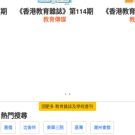
7期
《香港教育雜誌》第114期
《香港教育
教育傳媒
教
‹
›
更多 教育雜誌及學校書刊
熱門搜尋
惠僑
沈香林
東華三院
基灣
潮州會館