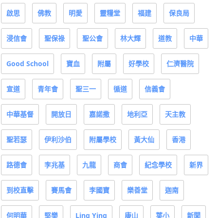
啟思
佛教
明愛
靈糧堂
福建
保良局
浸信會
聖保祿
聖公會
林大輝
道教
中華
Good School
寶血
附屬
好學校
仁濟醫院
宣道
青年會
聖三一
循道
信義會
中華基督
開放日
嘉諾撒
地利亞
天主教
聖若瑟
伊利沙伯
附屬學校
黃大仙
香港
路德會
李兆基
九龍
商會
紀念學校
新界
到校直擊
賽馬會
李國寶
樂善堂
迦南
何明華
堅樂
Ling Ying
康山
葉小
新聞