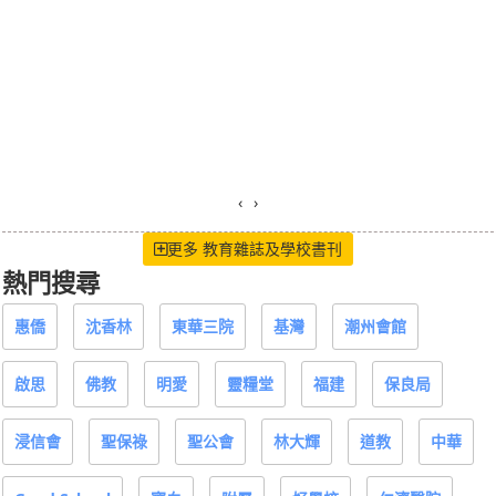
‹
›
更多 教育雜誌及學校書刊
熱門搜尋
惠僑
沈香林
東華三院
基灣
潮州會館
啟思
佛教
明愛
靈糧堂
福建
保良局
浸信會
聖保祿
聖公會
林大輝
道教
中華