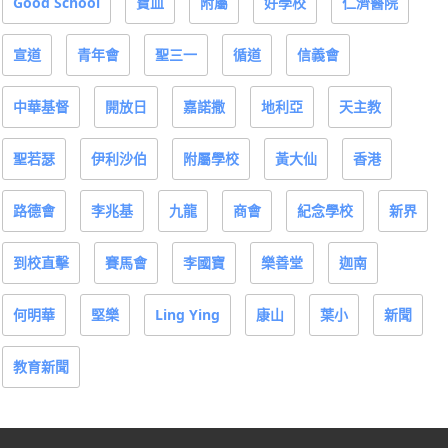
Good School
寶血
附屬
好學校
仁濟醫院
宣道
青年會
聖三一
循道
信義會
中華基督
開放日
嘉諾撒
地利亞
天主教
聖若瑟
伊利沙伯
附屬學校
黃大仙
香港
路德會
李兆基
九龍
商會
紀念學校
新界
到校直擊
賽馬會
李國寶
樂善堂
迦南
何明華
堅樂
Ling Ying
康山
葉小
新聞
教育新聞