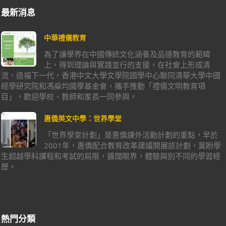
最新消息
中華禮儀教育
為了讓學界在中國傳統文化涵養及品德教育的範疇
上，得到理論與實踐並行的支援，在社會上形成清
流，造福下一代，香港中文大學文學院國學中心聯同清華大學中國
經學研究院和馮燊均國學基金會，攜手推動「禮儀文明教育項
目」，歡迎學校、教師和家長一同參與。
惠僑英文中學：世界學堂
「世界學堂計劃」是惠僑課外活動計劃的重點，早於
2001年，惠僑配合教育改革建議開展該計劃，冀盼學
生超越學科課程和考試的局限，擴闊眼界，體驗與別不同的學習經
歷。
熱門分類