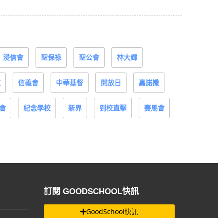
浸信會
聖保祿
聖公會
林大輝
道
信義會
中華基督
開放日
嘉諾撒
會
紀念學校
新界
到校直擊
賽馬會
訂閱 GOODSCHOOL快訊
GoodSchool快訊