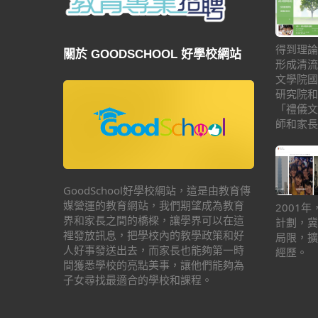
得到理論
關於 GOODSCHOOL 好學校網站
形成清流
文學院國
研究院和
「禮儀文
師和家長
GoodSchool好學校網站，這是由教育傳
媒營運的教育網站，我們期望成為教育
2001
界和家長之間的橋樑，讓學界可以在這
計劃，冀
裡發放訊息，把學校內的教學政策和好
局限，擴
人好事發送出去，而家長也能夠第一時
經歷。
間獲悉學校的亮點美事，讓他們能夠為
子女尋找最適合的學校和課程。