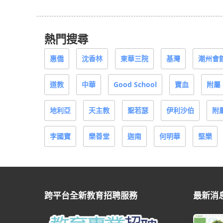
熱門搜尋
惠僑
沈香林
東華三院
基灣
潮州會
道教
中華
Good School
寶血
附屬
地利亞
天主教
聖若瑟
伊利沙伯
附
李國寶
樂善堂
迦南
何明華
堅樂
跨平台全新教育招聘服務
最新消