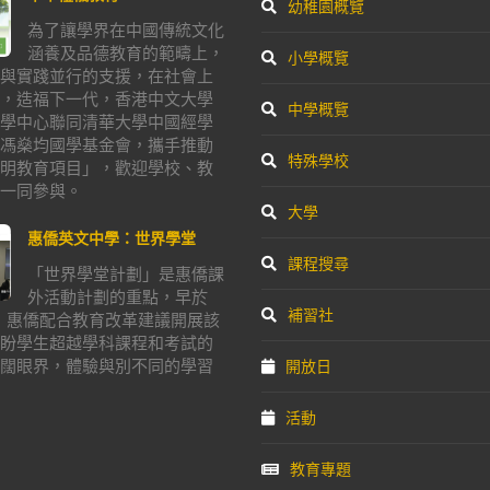
幼稚園概覽
為了讓學界在中國傳統文化
涵養及品德教育的範疇上，
小學概覽
與實踐並行的支援，在社會上
，造福下一代，香港中文大學
中學概覽
學中心聯同清華大學中國經學
馮燊均國學基金會，攜手推動
特殊學校
明教育項目」，歡迎學校、教
一同參與。
大學
惠僑英文中學：世界學堂
課程搜尋
「世界學堂計劃」是惠僑課
外活動計劃的重點，早於
補習社
年，惠僑配合教育改革建議開展該
盼學生超越學科課程和考試的
闊眼界，體驗與別不同的學習
開放日
活動
教育專題