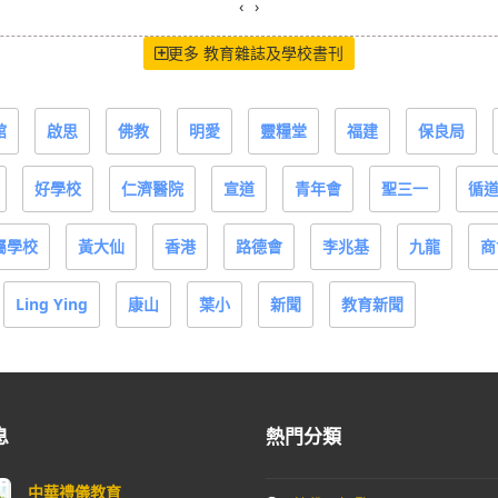
‹
›
更多 教育雜誌及學校書刊
館
啟思
佛教
明愛
靈糧堂
福建
保良局
好學校
仁濟醫院
宣道
青年會
聖三一
循
屬學校
黃大仙
香港
路德會
李兆基
九龍
商
Ling Ying
康山
葉小
新聞
教育新聞
息
熱門分類
中華禮儀教育