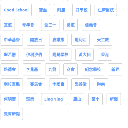
Good School
寶血
附屬
好學校
仁濟醫院
宣道
青年會
聖三一
循道
信義會
中華基督
開放日
嘉諾撒
地利亞
天主教
聖若瑟
伊利沙伯
附屬學校
黃大仙
香港
路德會
李兆基
九龍
商會
紀念學校
新界
到校直擊
賽馬會
李國寶
樂善堂
迦南
何明華
堅樂
Ling Ying
康山
葉小
新聞
教育新聞