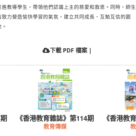
並進教導學生，帶領他們認識上主的慈愛和救恩。同時，師生
皆致力營造愉快學習的氣氛，建立共同成長、互勉互信的園
地。
下載 PDF 檔案
|
7期
《香港教育雜誌》第114期
《香港教育
教育傳媒
教