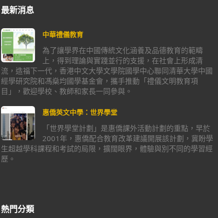
最新消息
中華禮儀教育
為了讓學界在中國傳統文化涵養及品德教育的範疇
上，得到理論與實踐並行的支援，在社會上形成清
流，造福下一代，香港中文大學文學院國學中心聯同清華大學中國
經學研究院和馮燊均國學基金會，攜手推動「禮儀文明教育項
目」，歡迎學校、教師和家長一同參與。
惠僑英文中學：世界學堂
「世界學堂計劃」是惠僑課外活動計劃的重點，早於
2001年，惠僑配合教育改革建議開展該計劃，冀盼學
生超越學科課程和考試的局限，擴闊眼界，體驗與別不同的學習經
歷。
熱門分類