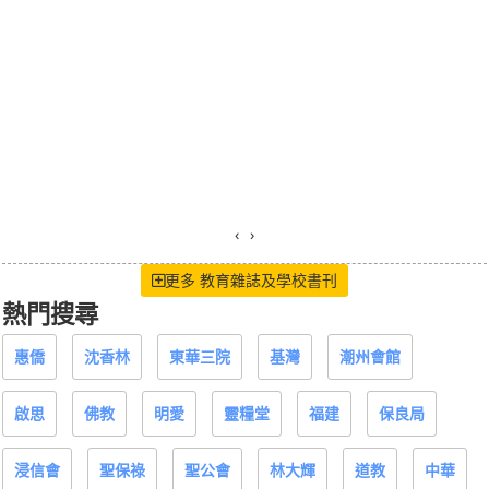
‹
›
更多 教育雜誌及學校書刊
熱門搜尋
惠僑
沈香林
東華三院
基灣
潮州會館
啟思
佛教
明愛
靈糧堂
福建
保良局
浸信會
聖保祿
聖公會
林大輝
道教
中華