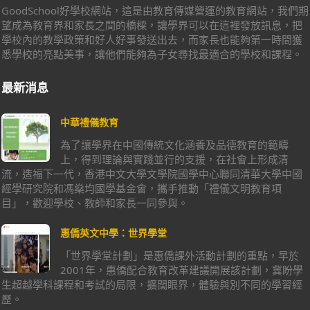
GoodSchool好學校網站，這是由教育傳媒營運的教育網站，我們期
望成為教育界和家長之間的橋樑，讓學界可以在這裡發放訊息，把
學校內的教學政策和好人好事發送出去，而家長也能夠第一時間獲
悉學校的亮點美事，讓他們能夠為子女尋找最適合的學校和課程。
最新消息
中華禮儀教育
為了讓學界在中國傳統文化涵養及品德教育的範疇
上，得到理論與實踐並行的支援，在社會上形成清
流，造福下一代，香港中文大學文學院國學中心聯同清華大學中國
經學研究院和馮燊均國學基金會，攜手推動「禮儀文明教育項
目」，歡迎學校、教師和家長一同參與。
惠僑英文中學：世界學堂
「世界學堂計劃」是惠僑課外活動計劃的重點，早於
2001年，惠僑配合教育改革建議開展該計劃，冀盼學
生超越學科課程和考試的局限，擴闊眼界，體驗與別不同的學習經
歷。