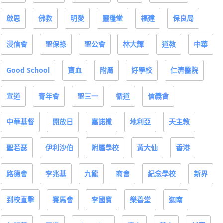
啟思
佛教
明愛
靈糧堂
福建
保良局
浸信會
聖保祿
聖公會
林大輝
道教
中華
Good School
寶血
附屬
好學校
仁濟醫院
宣道
青年會
聖三一
循道
信義會
中華基督
開放日
嘉諾撒
地利亞
天主教
聖若瑟
伊利沙伯
附屬學校
黃大仙
香港
路德會
李兆基
九龍
商會
紀念學校
新界
到校直擊
賽馬會
李國寶
樂善堂
迦南