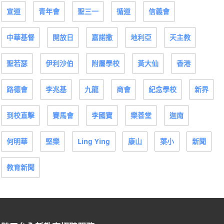
宣道
青年會
聖三一
循道
信義會
中華基督
開放日
嘉諾撒
地利亞
天主教
聖若瑟
伊利沙伯
附屬學校
黃大仙
香港
路德會
李兆基
九龍
商會
紀念學校
新界
到校直擊
賽馬會
李國寶
樂善堂
迦南
何明華
堅樂
Ling Ying
康山
葉小
新聞
教育新聞