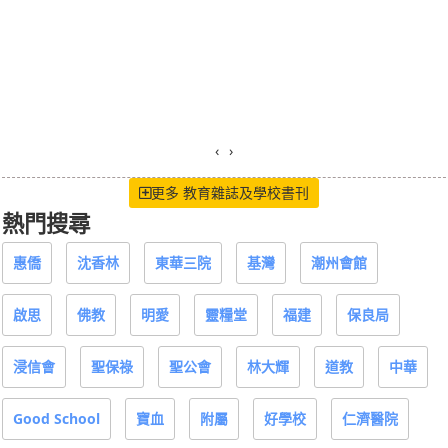
‹
›
更多 教育雜誌及學校書刊
熱門搜尋
惠僑
沈香林
東華三院
基灣
潮州會館
啟思
佛教
明愛
靈糧堂
福建
保良局
浸信會
聖保祿
聖公會
林大輝
道教
中華
Good School
寶血
附屬
好學校
仁濟醫院