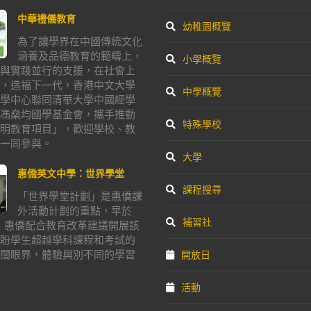
中華禮儀教育
幼稚園概覽
為了讓學界在中國傳統文化
涵養及品德教育的範疇上，
小學概覽
與實踐並行的支援，在社會上
，造福下一代，香港中文大學
中學概覽
學中心聯同清華大學中國經學
馮燊均國學基金會，攜手推動
特殊學校
明教育項目」，歡迎學校、教
一同參與。
大學
惠僑英文中學：世界學堂
課程搜尋
「世界學堂計劃」是惠僑課
外活動計劃的重點，早於
補習社
年，惠僑配合教育改革建議開展該
盼學生超越學科課程和考試的
闊眼界，體驗與別不同的學習
開放日
活動