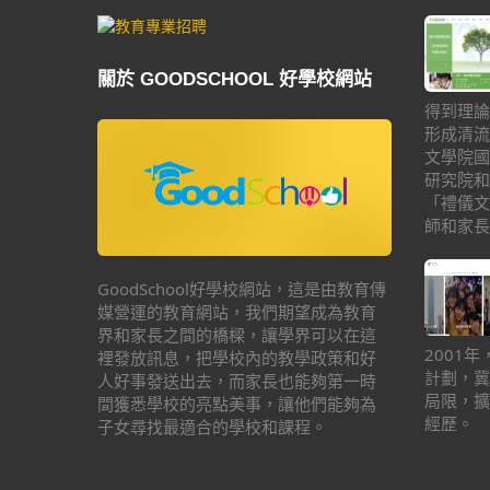
關於 GOODSCHOOL 好學校網站
得到理論
形成清流
文學院國
研究院和
「禮儀文
師和家長
GoodSchool好學校網站，這是由教育傳
媒營運的教育網站，我們期望成為教育
界和家長之間的橋樑，讓學界可以在這
2001
裡發放訊息，把學校內的教學政策和好
計劃，冀
人好事發送出去，而家長也能夠第一時
局限，擴
間獲悉學校的亮點美事，讓他們能夠為
經歷。
子女尋找最適合的學校和課程。