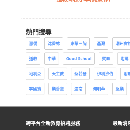
熱門搜尋
惠僑
沈香林
東華三院
基灣
潮州會
道教
中華
Good School
寶血
附屬
地利亞
天主教
聖若瑟
伊利沙伯
附
李國寶
樂善堂
迦南
何明華
堅樂
跨平台全新教育招聘服務
最新消