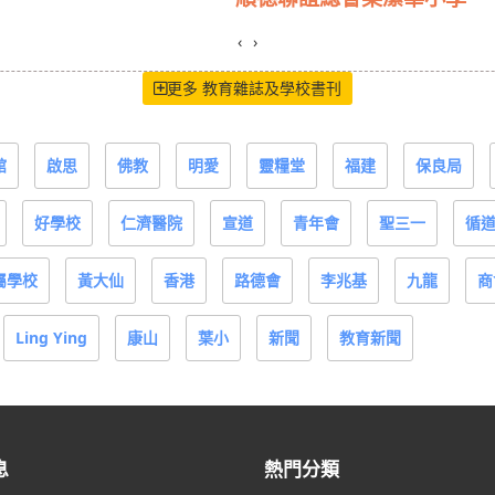
‹
›
更多 教育雜誌及學校書刊
館
啟思
佛教
明愛
靈糧堂
福建
保良局
好學校
仁濟醫院
宣道
青年會
聖三一
循
屬學校
黃大仙
香港
路德會
李兆基
九龍
商
Ling Ying
康山
葉小
新聞
教育新聞
息
熱門分類