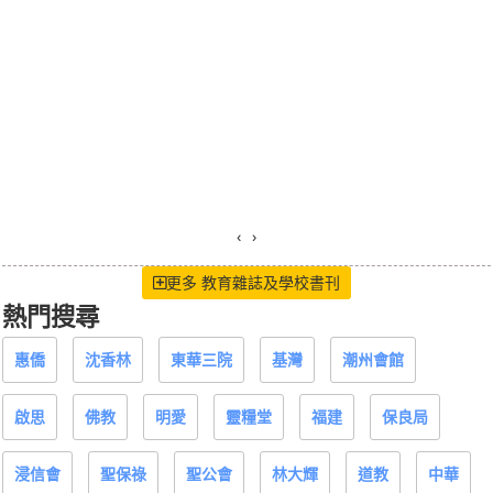
‹
›
更多 教育雜誌及學校書刊
熱門搜尋
惠僑
沈香林
東華三院
基灣
潮州會館
啟思
佛教
明愛
靈糧堂
福建
保良局
浸信會
聖保祿
聖公會
林大輝
道教
中華