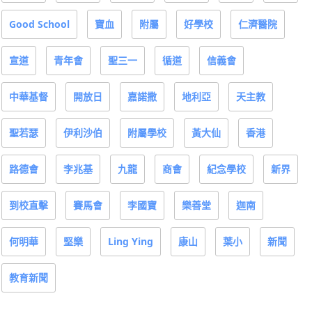
Good School
寶血
附屬
好學校
仁濟醫院
宣道
青年會
聖三一
循道
信義會
中華基督
開放日
嘉諾撒
地利亞
天主教
聖若瑟
伊利沙伯
附屬學校
黃大仙
香港
路德會
李兆基
九龍
商會
紀念學校
新界
到校直擊
賽馬會
李國寶
樂善堂
迦南
何明華
堅樂
Ling Ying
康山
葉小
新聞
教育新聞