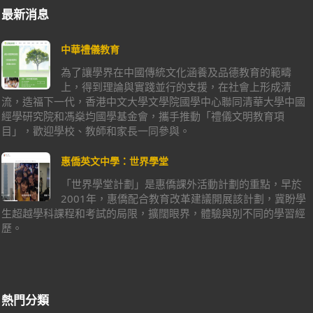
最新消息
中華禮儀教育
為了讓學界在中國傳統文化涵養及品德教育的範疇
上，得到理論與實踐並行的支援，在社會上形成清
流，造福下一代，香港中文大學文學院國學中心聯同清華大學中國
經學研究院和馮燊均國學基金會，攜手推動「禮儀文明教育項
目」，歡迎學校、教師和家長一同參與。
惠僑英文中學：世界學堂
「世界學堂計劃」是惠僑課外活動計劃的重點，早於
2001年，惠僑配合教育改革建議開展該計劃，冀盼學
生超越學科課程和考試的局限，擴闊眼界，體驗與別不同的學習經
歷。
熱門分類