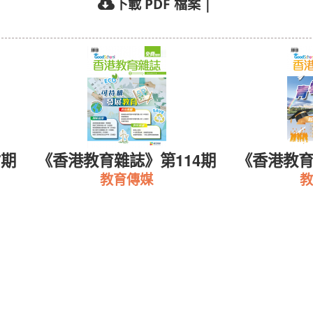
下載 PDF 檔案
|
7期
《香港教育雜誌》第114期
《香港教育
教育傳媒
教