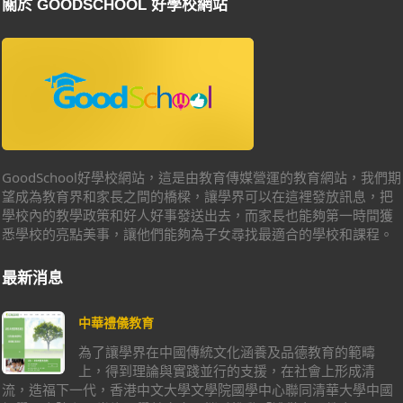
關於 GOODSCHOOL 好學校網站
GoodSchool好學校網站，這是由教育傳媒營運的教育網站，我們期
望成為教育界和家長之間的橋樑，讓學界可以在這裡發放訊息，把
學校內的教學政策和好人好事發送出去，而家長也能夠第一時間獲
悉學校的亮點美事，讓他們能夠為子女尋找最適合的學校和課程。
最新消息
中華禮儀教育
為了讓學界在中國傳統文化涵養及品德教育的範疇
上，得到理論與實踐並行的支援，在社會上形成清
流，造福下一代，香港中文大學文學院國學中心聯同清華大學中國