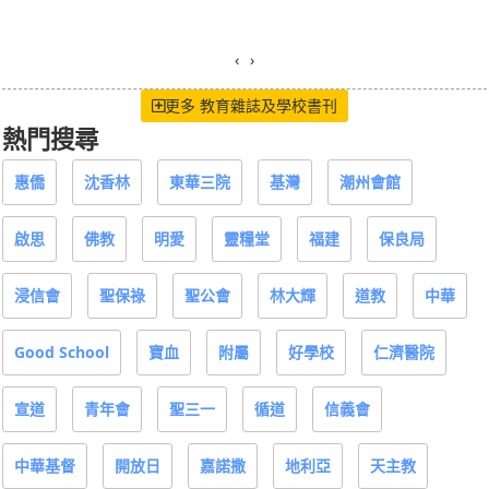
‹
›
更多 教育雜誌及學校書刊
熱門搜尋
惠僑
沈香林
東華三院
基灣
潮州會館
啟思
佛教
明愛
靈糧堂
福建
保良局
浸信會
聖保祿
聖公會
林大輝
道教
中華
Good School
寶血
附屬
好學校
仁濟醫院
宣道
青年會
聖三一
循道
信義會
中華基督
開放日
嘉諾撒
地利亞
天主教