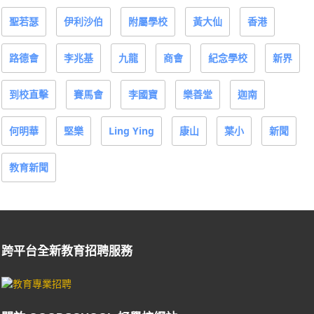
聖若瑟
伊利沙伯
附屬學校
黃大仙
香港
路德會
李兆基
九龍
商會
紀念學校
新界
到校直擊
賽馬會
李國寶
樂善堂
迦南
何明華
堅樂
Ling Ying
康山
葉小
新聞
教育新聞
跨平台全新教育招聘服務