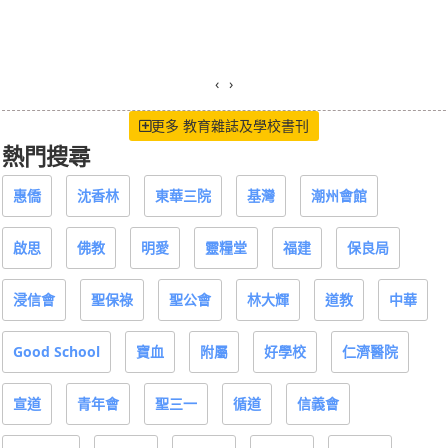
‹
›
更多 教育雜誌及學校書刊
熱門搜尋
惠僑
沈香林
東華三院
基灣
潮州會館
啟思
佛教
明愛
靈糧堂
福建
保良局
浸信會
聖保祿
聖公會
林大輝
道教
中華
Good School
寶血
附屬
好學校
仁濟醫院
宣道
青年會
聖三一
循道
信義會