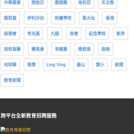
中華基督
開放日
嘉諾撒
地利亞
天主教
聖若瑟
伊利沙伯
附屬學校
黃大仙
香港
路德會
李兆基
九龍
商會
紀念學校
新界
到校直擊
賽馬會
李國寶
樂善堂
迦南
何明華
堅樂
Ling Ying
康山
葉小
新聞
教育新聞
跨平台全新教育招聘服務