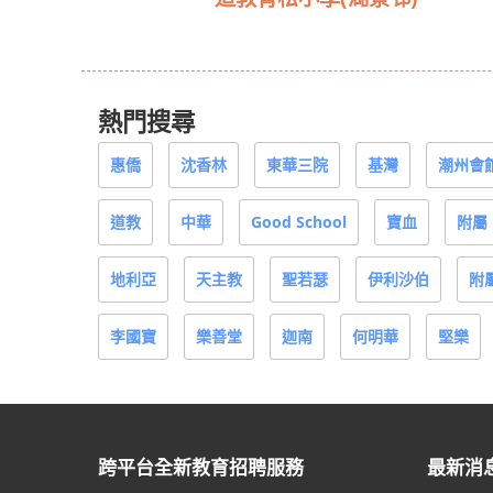
熱門搜尋
惠僑
沈香林
東華三院
基灣
潮州會
道教
中華
Good School
寶血
附屬
地利亞
天主教
聖若瑟
伊利沙伯
附
李國寶
樂善堂
迦南
何明華
堅樂
跨平台全新教育招聘服務
最新消