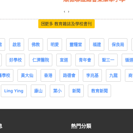
‹
›
更多 教育雜誌及學校書刊
館
啟思
佛教
明愛
靈糧堂
福建
保良局
好學校
仁濟醫院
宣道
青年會
聖三一
循
屬學校
黃大仙
香港
路德會
李兆基
九龍
商
Ling Ying
康山
葉小
新聞
教育新聞
息
熱門分類