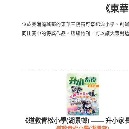
《東華
位於葵涌麗瑤邨的東華三院高可寧紀念小學，創辦
同比賽中的得獎作品。透過特刊，可以讓大眾對
校訊》
《道教青松小學(湖景邨) —— 升小家
道教青松小學(湖景邨)