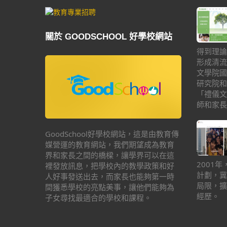
關於 GOODSCHOOL 好學校網站
得到理論
形成清流
文學院國
研究院和
「禮儀文
師和家長
GoodSchool好學校網站，這是由教育傳
媒營運的教育網站，我們期望成為教育
界和家長之間的橋樑，讓學界可以在這
2001
裡發放訊息，把學校內的教學政策和好
計劃，冀
人好事發送出去，而家長也能夠第一時
局限，擴
間獲悉學校的亮點美事，讓他們能夠為
經歷。
子女尋找最適合的學校和課程。