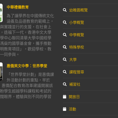
中華禮儀教育
幼稚園概覽
為了讓學界在中國傳統文化
涵養及品德教育的範疇上，
小學概覽
與實踐並行的支援，在社會上
，造福下一代，香港中文大學
中學概覽
學中心聯同清華大學中國經學
馮燊均國學基金會，攜手推動
特殊學校
明教育項目」，歡迎學校、教
一同參與。
大學
惠僑英文中學：世界學堂
課程搜尋
「世界學堂計劃」是惠僑課
外活動計劃的重點，早於
補習社
年，惠僑配合教育改革建議開展該
盼學生超越學科課程和考試的
闊眼界，體驗與別不同的學習
開放日
活動