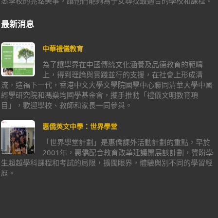
悉學校的亮點美事，讓他們能夠為子女尋找最適合的學校和課程。
最新消息
中華禮儀教育
為了讓學界在中國傳統文化涵養及品德教育的範疇
上，得到理論與實踐並行的支援，在社會上形成清
流，造福下一代，香港中文大學文學院國學中心聯同清華大學中國
經學研究院和馮燊均國學基金會，攜手推動「禮儀文明教育項
目」，歡迎學校、教師和家長一同參與。
惠僑英文中學：世界學堂
「世界學堂計劃」是惠僑課外活動計劃的重點，早於
2001年，惠僑配合教育改革建議開展該計劃，冀盼學
生超越學科課程和考試的局限，擴闊眼界，體驗與別不同的學習經
歷。