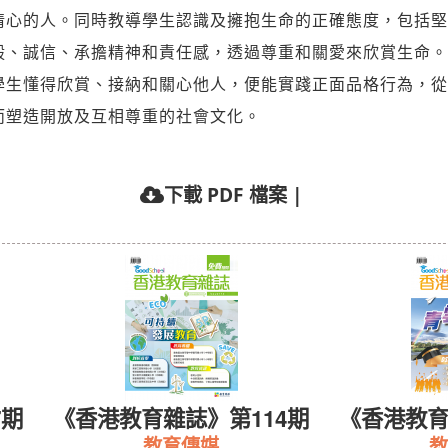
情心的人。同時教導學生認識及擁抱生命的正確態度，包括堅
毅、誠信、承擔精神和責任感，透過尊重和關愛來欣賞生命。
學生懂得欣賞、接納和關心他人，便能實踐正面品格行為，從
而塑造開放及互相尊重的社會文化。
下載 PDF 檔案
|
7期
《香港教育雜誌》第114期
《香港教育
教育傳媒
教