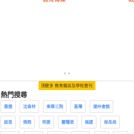
‹
›
更多 教育雜誌及學校書刊
熱門搜尋
惠僑
沈香林
東華三院
基灣
潮州會館
啟思
佛教
明愛
靈糧堂
福建
保良局