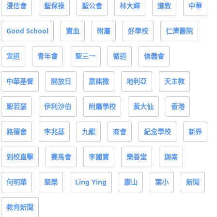
浸信會
聖保祿
聖公會
林大輝
道教
中華
Good School
寶血
附屬
好學校
仁濟醫院
宣道
青年會
聖三一
循道
信義會
中華基督
開放日
嘉諾撒
地利亞
天主教
聖若瑟
伊利沙伯
附屬學校
黃大仙
香港
路德會
李兆基
九龍
商會
紀念學校
新界
到校直擊
賽馬會
李國寶
樂善堂
迦南
何明華
堅樂
Ling Ying
康山
葉小
新聞
教育新聞