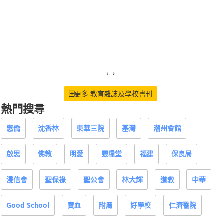
‹
›
更多 教育雜誌及學校書刊
熱門搜尋
惠僑
沈香林
東華三院
基灣
潮州會館
啟思
佛教
明愛
靈糧堂
福建
保良局
浸信會
聖保祿
聖公會
林大輝
道教
中華
Good School
寶血
附屬
好學校
仁濟醫院