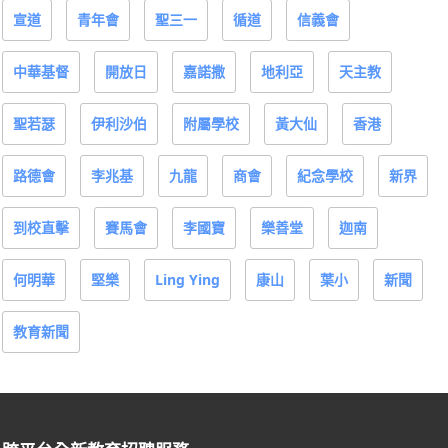
宣道
青年會
聖三一
循道
信義會
中華基督
開放日
嘉諾撒
地利亞
天主教
聖若瑟
伊利沙伯
附屬學校
黃大仙
香港
路德會
李兆基
九龍
商會
紀念學校
新界
到校直擊
賽馬會
李國寶
樂善堂
迦南
何明華
堅樂
Ling Ying
康山
葉小
新聞
教育新聞