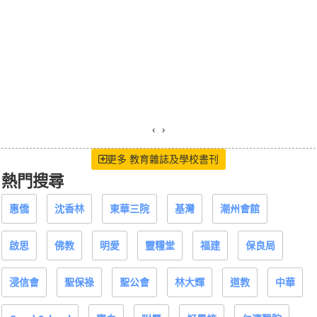
‹
›
更多 教育雜誌及學校書刊
熱門搜尋
惠僑
沈香林
東華三院
基灣
潮州會館
啟思
佛教
明愛
靈糧堂
福建
保良局
浸信會
聖保祿
聖公會
林大輝
道教
中華