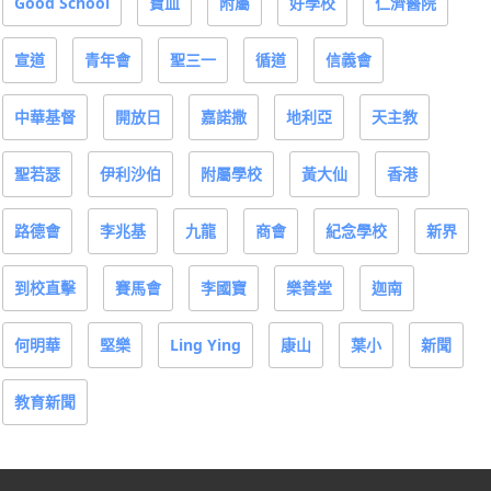
Good School
寶血
附屬
好學校
仁濟醫院
宣道
青年會
聖三一
循道
信義會
中華基督
開放日
嘉諾撒
地利亞
天主教
聖若瑟
伊利沙伯
附屬學校
黃大仙
香港
路德會
李兆基
九龍
商會
紀念學校
新界
到校直擊
賽馬會
李國寶
樂善堂
迦南
何明華
堅樂
Ling Ying
康山
葉小
新聞
教育新聞