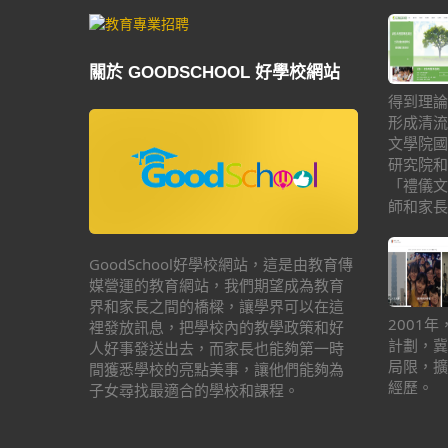
關於 GOODSCHOOL 好學校網站
得到理論
形成清流
文學院國
研究院和
「禮儀文
師和家長
GoodSchool好學校網站，這是由教育傳
媒營運的教育網站，我們期望成為教育
界和家長之間的橋樑，讓學界可以在這
2001
裡發放訊息，把學校內的教學政策和好
計劃，冀
人好事發送出去，而家長也能夠第一時
局限，擴
間獲悉學校的亮點美事，讓他們能夠為
經歷。
子女尋找最適合的學校和課程。