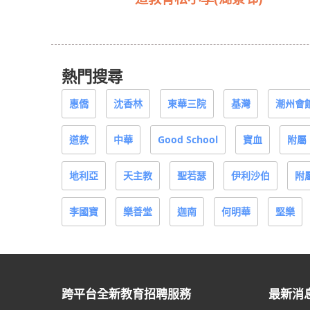
熱門搜尋
惠僑
沈香林
東華三院
基灣
潮州會
道教
中華
Good School
寶血
附屬
地利亞
天主教
聖若瑟
伊利沙伯
附
李國寶
樂善堂
迦南
何明華
堅樂
跨平台全新教育招聘服務
最新消