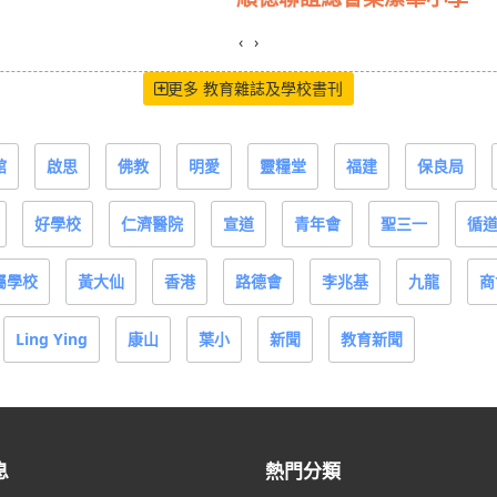
‹
›
更多 教育雜誌及學校書刊
館
啟思
佛教
明愛
靈糧堂
福建
保良局
好學校
仁濟醫院
宣道
青年會
聖三一
循
屬學校
黃大仙
香港
路德會
李兆基
九龍
商
Ling Ying
康山
葉小
新聞
教育新聞
息
熱門分類