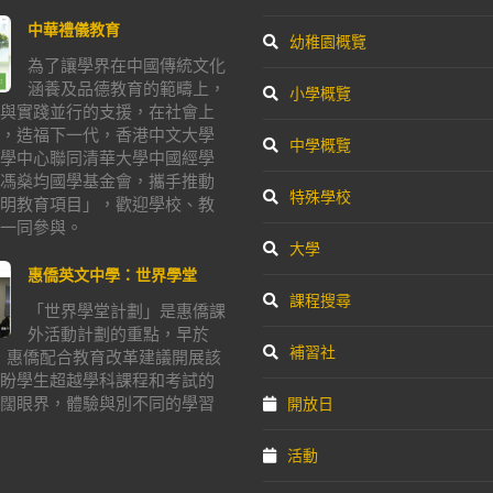
中華禮儀教育
幼稚園概覽
為了讓學界在中國傳統文化
涵養及品德教育的範疇上，
小學概覽
與實踐並行的支援，在社會上
，造福下一代，香港中文大學
中學概覽
學中心聯同清華大學中國經學
馮燊均國學基金會，攜手推動
特殊學校
明教育項目」，歡迎學校、教
一同參與。
大學
惠僑英文中學：世界學堂
課程搜尋
「世界學堂計劃」是惠僑課
外活動計劃的重點，早於
補習社
年，惠僑配合教育改革建議開展該
盼學生超越學科課程和考試的
闊眼界，體驗與別不同的學習
開放日
活動