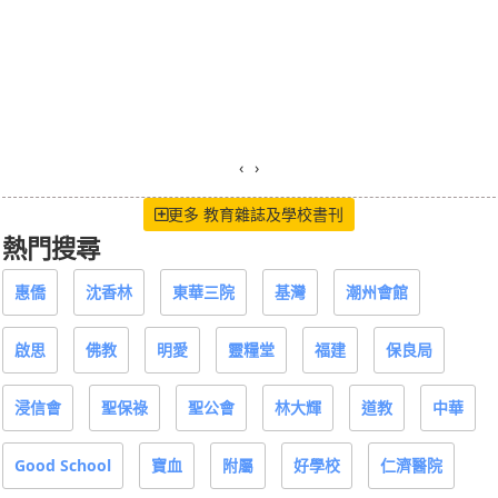
‹
›
更多 教育雜誌及學校書刊
熱門搜尋
惠僑
沈香林
東華三院
基灣
潮州會館
啟思
佛教
明愛
靈糧堂
福建
保良局
浸信會
聖保祿
聖公會
林大輝
道教
中華
Good School
寶血
附屬
好學校
仁濟醫院