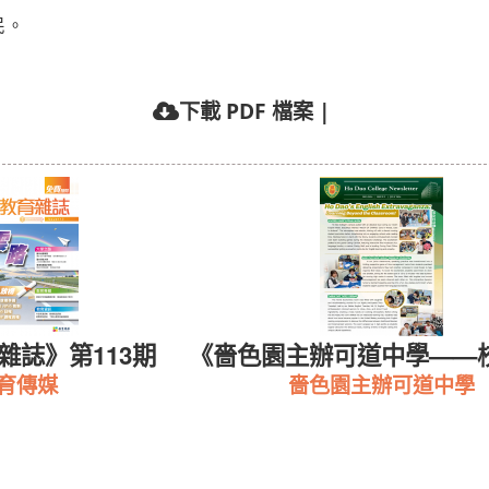
民。
下載 PDF 檔案
|
主辦可道中學——校園報》
《東華三院馬振
嗇色園主辦可道中學