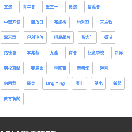
宣道
青年會
聖三一
循道
信義會
中華基督
開放日
嘉諾撒
地利亞
天主教
聖若瑟
伊利沙伯
附屬學校
黃大仙
香港
路德會
李兆基
九龍
商會
紀念學校
新界
到校直擊
賽馬會
李國寶
樂善堂
迦南
何明華
堅樂
Ling Ying
康山
葉小
新聞
教育新聞