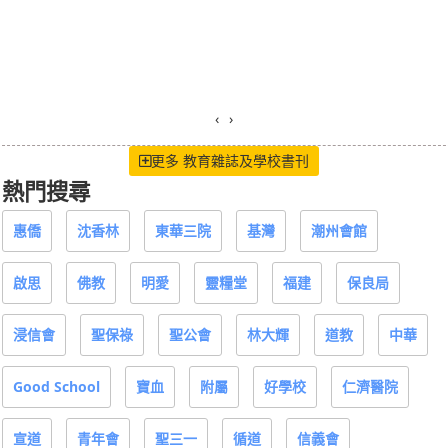
‹
›
更多 教育雜誌及學校書刊
熱門搜尋
惠僑
沈香林
東華三院
基灣
潮州會館
啟思
佛教
明愛
靈糧堂
福建
保良局
浸信會
聖保祿
聖公會
林大輝
道教
中華
Good School
寶血
附屬
好學校
仁濟醫院
宣道
青年會
聖三一
循道
信義會