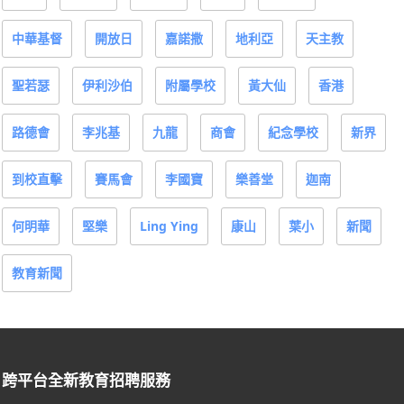
中華基督
開放日
嘉諾撒
地利亞
天主教
聖若瑟
伊利沙伯
附屬學校
黃大仙
香港
路德會
李兆基
九龍
商會
紀念學校
新界
到校直擊
賽馬會
李國寶
樂善堂
迦南
何明華
堅樂
Ling Ying
康山
葉小
新聞
教育新聞
跨平台全新教育招聘服務