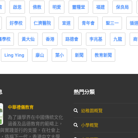
館
啟思
佛教
明愛
靈糧堂
福建
保良局
好學校
仁濟醫院
宣道
青年會
聖三一
循
屬學校
黃大仙
香港
路德會
李兆基
九龍
商
Ling Ying
康山
葉小
新聞
教育新聞
息
熱門分類
中華禮儀教育
幼稚園概覽
為了讓學界在中國傳統文化
涵養及品德教育的範疇上，
小學概覽
與實踐並行的支援，在社會上
，造福下一代，香港中文大學