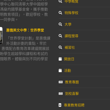
中學概覽
學中心聯同清華大學中國經學
馮燊均國學基金會，攜手推動
特殊學校
明教育項目」，歡迎學校、教
一同參與。
大學
惠僑英文中學：世界學堂
課程搜尋
「世界學堂計劃」是惠僑課
外活動計劃的重點，早於
補習社
年，惠僑配合教育改革建議開展該
盼學生超越學科課程和考試的
闊眼界，體驗與別不同的學習
開放日
活動
教育專題
到校直擊
專業教育招聘