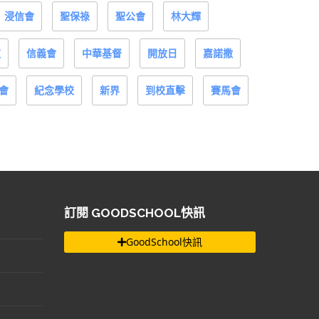
浸信會
聖保祿
聖公會
林大輝
道
信義會
中華基督
開放日
嘉諾撒
會
紀念學校
新界
到校直擊
賽馬會
訂閱 GOODSCHOOL快訊
GoodSchool快訊