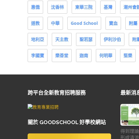
惠僑
沈香林
東華三院
基灣
潮州會
道教
中華
Good School
寶血
附屬
地利亞
天主教
聖若瑟
伊利沙伯
附
李國寶
樂善堂
迦南
何明華
堅樂
跨平台全新教育招聘服務
最新消
關於 GOODSCHOOL 好學校網站
得到理論
形成清流