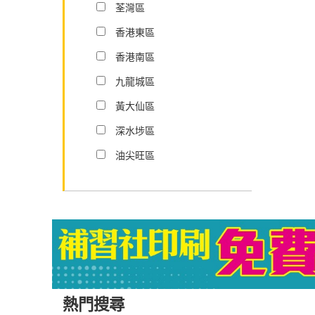
荃灣區
香港東區
香港南區
九龍城區
黃大仙區
深水埗區
油尖旺區
熱門搜尋