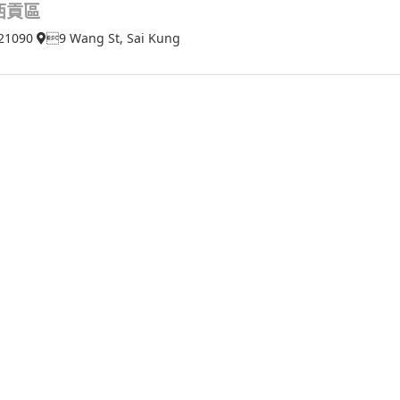
西貢區
21090
9 Wang St, Sai Kung