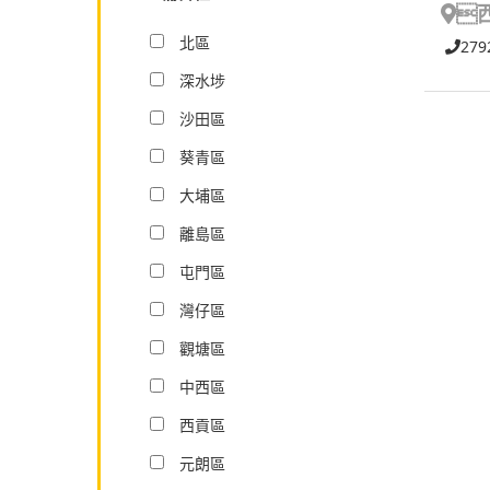

北區
279
深水埗
沙田區
葵青區
大埔區
離島區
屯門區
灣仔區
觀塘區
中西區
西貢區
元朗區