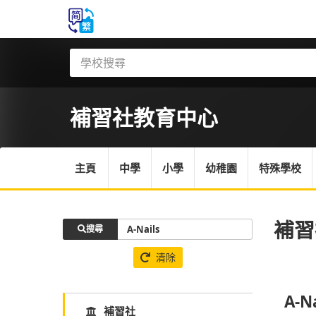
補習社
教育中心
主頁
中學
小學
幼稚園
特殊學校
補習
搜尋
清除
A-N
補習社