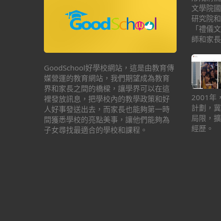
文學院國
研究院和
「禮儀文
師和家長
GoodSchool好學校網站，這是由教育傳
媒營運的教育網站，我們期望成為教育
界和家長之間的橋樑，讓學界可以在這
2001
裡發放訊息，把學校內的教學政策和好
計劃，冀
人好事發送出去，而家長也能夠第一時
局限，擴
間獲悉學校的亮點美事，讓他們能夠為
經歷。
子女尋找最適合的學校和課程。