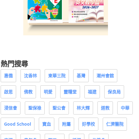
熱門搜尋
惠僑
沈香林
東華三院
基灣
潮州會館
啟思
佛教
明愛
靈糧堂
福建
保良局
浸信會
聖保祿
聖公會
林大輝
道教
中華
Good School
寶血
附屬
好學校
仁濟醫院