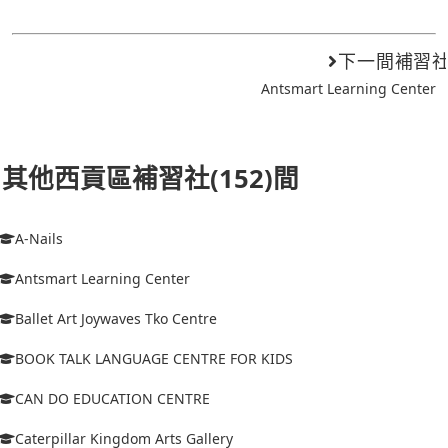
下一間補習
Antsmart Learning Center
其他西貢區補習社(152)間
A-Nails
Antsmart Learning Center
Ballet Art Joywaves Tko Centre
BOOK TALK LANGUAGE CENTRE FOR KIDS
CAN DO EDUCATION CENTRE
Caterpillar Kingdom Arts Gallery