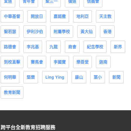
宣道
青年會
聖三一
循道
信義會
中華基督
開放日
嘉諾撒
地利亞
天主教
聖若瑟
伊利沙伯
附屬學校
黃大仙
香港
路德會
李兆基
九龍
商會
紀念學校
新界
到校直擊
賽馬會
李國寶
樂善堂
迦南
何明華
堅樂
Ling Ying
康山
葉小
新聞
教育新聞
跨平台全新教育招聘服務