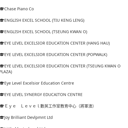
Chase Piano Co
ENGLISH EXCEL SCHOOL (TIU KENG LENG)
ENGLISH EXCEL SCHOOL (TSEUNG KWAN O)
EYE LEVEL EXCELSIOR EDUCATION CENTER (HANG HAU)
EYE LEVEL EXCELSIOR EDUCATION CENTER (POPWALK)
EYE LEVEL EXCELSIOR EDUCATION CENTER (TSEUNG KWAN O
PLAZA)
Eye Level Excelsior Education Centre
EYE LEVEL SYNERGY EDUCAITON CENTRE
Ｅｙｅ Ｌｅｖｅｌ數英工作室教育中心（將軍澳）
Joy Brilliant Devlpmnt Ltd