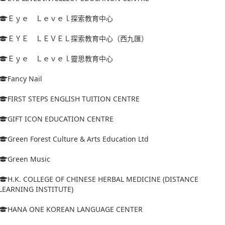
Ｅｙｅ Ｌｅｖｅｌ探索教育中心
ＥＹＥ ＬＥＶＥＬ探索教育中心（西九匯）
Ｅｙｅ Ｌｅｖｅｌ靈思教育中心
Fancy Nail
FIRST STEPS ENGLISH TUITION CENTRE
GIFT ICON EDUCATION CENTRE
Green Forest Culture & Arts Education Ltd
Green Music
H.K. COLLEGE OF CHINESE HERBAL MEDICINE (DISTANCE
LEARNING INSTITUTE)
HANA ONE KOREAN LANGUAGE CENTER