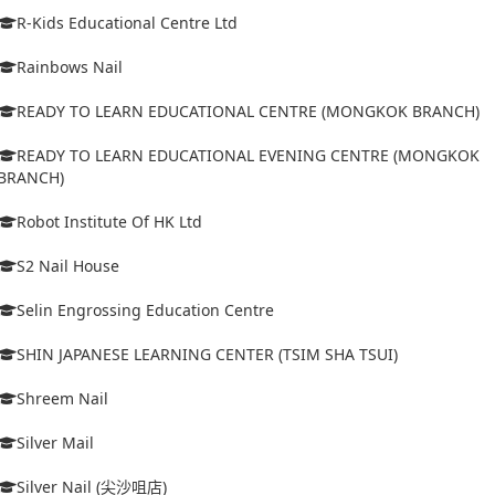
R-Kids Educational Centre Ltd
Rainbows Nail
READY TO LEARN EDUCATIONAL CENTRE (MONGKOK BRANCH)
READY TO LEARN EDUCATIONAL EVENING CENTRE (MONGKOK
BRANCH)
Robot Institute Of HK Ltd
S2 Nail House
Selin Engrossing Education Centre
SHIN JAPANESE LEARNING CENTER (TSIM SHA TSUI)
Shreem Nail
Silver Mail
Silver Nail (尖沙咀店)