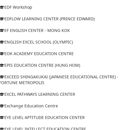
EDF Workshop
EDFLOW LEARNING CENTER (PRINCE EDWARD)
EF ENGLISH CENTER - MONG KOK
ENGLISH EXCEL SCHOOL (OLYMPIC)
EOK ACADEMY EDUCATION CENTRE
EPIS EDUCATION CENTRE (HUNG HOM)
EXCEED SHINGAKUKAI (JAPANESE EDUCATIONAL CENTRE) -
FORTUNE METROPOLIS
EXCEL PATHWAYS LEARNING CENTER
Exchange Education Centre
EYE LEVEL APTITUDE EDUCATION CENTER
EYE LEVEL INTELLECT EDUCATION CENTRE