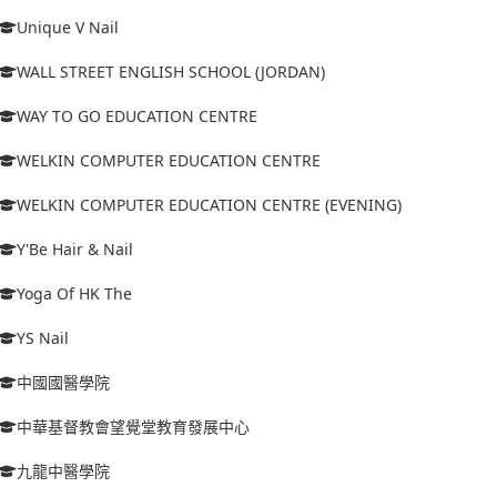
Unique V Nail
WALL STREET ENGLISH SCHOOL (JORDAN)
WAY TO GO EDUCATION CENTRE
WELKIN COMPUTER EDUCATION CENTRE
WELKIN COMPUTER EDUCATION CENTRE (EVENING)
Y'Be Hair & Nail
Yoga Of HK The
YS Nail
中國國醫學院
中華基督教會望覺堂教育發展中心
九龍中醫學院