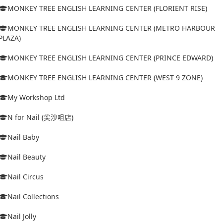
MONKEY TREE ENGLISH LEARNING CENTER (FLORIENT RISE)
MONKEY TREE ENGLISH LEARNING CENTER (METRO HARBOUR
PLAZA)
MONKEY TREE ENGLISH LEARNING CENTER (PRINCE EDWARD)
MONKEY TREE ENGLISH LEARNING CENTER (WEST 9 ZONE)
My Workshop Ltd
N for Nail (尖沙咀店)
Nail Baby
Nail Beauty
Nail Circus
Nail Collections
Nail Jolly