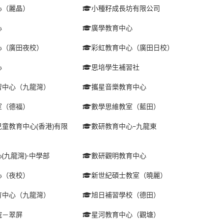
心（麗晶）
小種籽成長坊有限公司
心
廣學教育中心
心（廣田夜校）
彩虹教育中心（廣田日校）
心
思培學生補習社
習中心（九龍灣）
攜星音樂教育中心
室（德福）
數學思維教室（藍田）
童教育中心(香港)有限
數研教育中心–九龍東
(九龍灣)-中學部
數研觀明教育中心
心（夜校）
新世紀碩士教室（曉麗）
育中心（九龍灣）
旭日補習學校（德田）
院－翠屏
星河教育中心（觀塘）