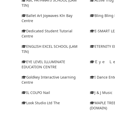
ABC PATHWAYS SCHOOL (LAM
Active Trdg
TIN)
Ballet Art Joywaves Kln Bay
Bling Bling 
Centre
Dedicated Student Tutorial
E-SMART L
Centre
ENGLISH EXCEL SCHOOL (LAM
ETERNITY 
TIN)
EYE LEVEL ILLUMINATE
Ｅｙｅ Ｌ
EDUCATION CENTRE
Goldkey Interactive Learning
I Dance Ent
Centre
IL COLPO Nail
J & J Music
Look Studio Ltd The
MAPLE TRE
(DOMAIN)