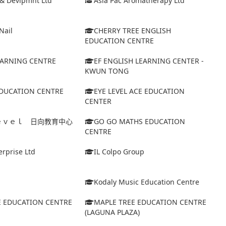
 & Devlpmnt Ltd
Asia Pac Aromatherapy Ltd
Nail
CHERRY TREE ENGLISH
EDUCATION CENTRE
EARNING CENTRE
EF ENGLISH LEARNING CENTER -
KWUN TONG
EDUCATION CENTRE
EYE LEVEL ACE EDUCATION
CENTER
ｅｖｅｌ 日向教育中心
GO GO MATHS EDUCATION
CENTRE
erprise Ltd
IL Colpo Group
Kodaly Music Education Centre
E EDUCATION CENTRE
MAPLE TREE EDUCATION CENTRE
(LAGUNA PLAZA)