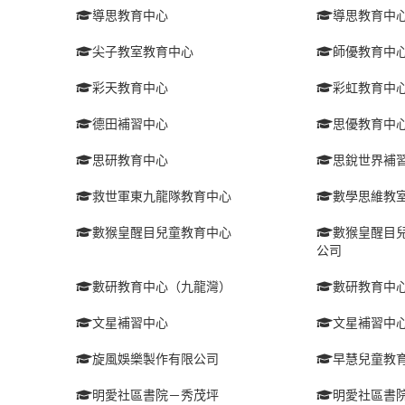
導思教育中心
導思教育中
尖子教室教育中心
師優教育中
彩天教育中心
彩虹教育中
德田補習中心
思優教育中
思研教育中心
思銳世界補
救世軍東九龍隊教育中心
數學思維教
數猴皇醒目兒童教育中心
數猴皇醒目兒
公司
數研教育中心（九龍灣）
數研教育中心
文星補習中心
文星補習中
旋風娛樂製作有限公司
早慧兒童教
明愛社區書院－秀茂坪
明愛社區書