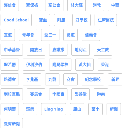
浸信會
聖保祿
聖公會
林大輝
道教
中華
Good School
寶血
附屬
好學校
仁濟醫院
宣道
青年會
聖三一
循道
信義會
中華基督
開放日
嘉諾撒
地利亞
天主教
聖若瑟
伊利沙伯
附屬學校
黃大仙
香港
路德會
李兆基
九龍
商會
紀念學校
新界
到校直擊
賽馬會
李國寶
樂善堂
迦南
何明華
堅樂
Ling Ying
康山
葉小
新聞
教育新聞