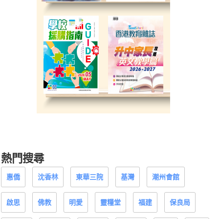
熱門搜尋
惠僑
沈香林
東華三院
基灣
潮州會館
啟思
佛教
明愛
靈糧堂
福建
保良局