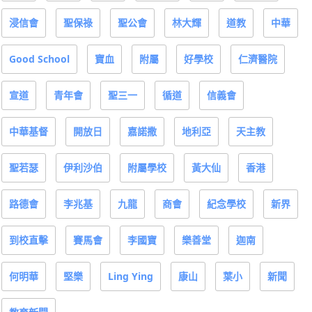
浸信會
聖保祿
聖公會
林大輝
道教
中華
Good School
寶血
附屬
好學校
仁濟醫院
宣道
青年會
聖三一
循道
信義會
中華基督
開放日
嘉諾撒
地利亞
天主教
聖若瑟
伊利沙伯
附屬學校
黃大仙
香港
路德會
李兆基
九龍
商會
紀念學校
新界
到校直擊
賽馬會
李國寶
樂善堂
迦南
何明華
堅樂
Ling Ying
康山
葉小
新聞