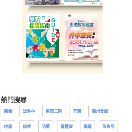
熱門搜尋
惠僑
沈香林
東華三院
基灣
潮州會館
啟思
佛教
明愛
靈糧堂
福建
保良局