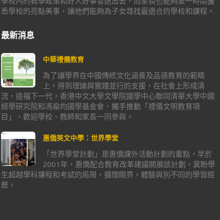
學校內的教學政策和好人好事發送出去，而家長也能夠第一時間獲
悉學校的亮點美事，讓他們能夠為子女尋找最適合的學校和課程。
最新消息
中華禮儀教育
為了讓學界在中國傳統文化涵養及品德教育的範疇
上，得到理論與實踐並行的支援，在社會上形成清
流，造福下一代，香港中文大學文學院國學中心聯同清華大學中國
經學研究院和馮燊均國學基金會，攜手推動「禮儀文明教育項
目」，歡迎學校、教師和家長一同參與。
惠僑英文中學：世界學堂
「世界學堂計劃」是惠僑課外活動計劃的重點，早於
2001年，惠僑配合教育改革建議開展該計劃，冀盼學
生超越學科課程和考試的局限，擴闊眼界，體驗與別不同的學習經
歷。