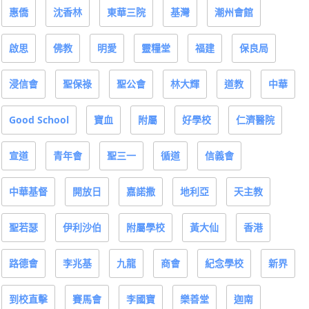
惠僑
沈香林
東華三院
基灣
潮州會館
啟思
佛教
明愛
靈糧堂
福建
保良局
浸信會
聖保祿
聖公會
林大輝
道教
中華
Good School
寶血
附屬
好學校
仁濟醫院
宣道
青年會
聖三一
循道
信義會
中華基督
開放日
嘉諾撒
地利亞
天主教
聖若瑟
伊利沙伯
附屬學校
黃大仙
香港
路德會
李兆基
九龍
商會
紀念學校
新界
到校直擊
賽馬會
李國寶
樂善堂
迦南