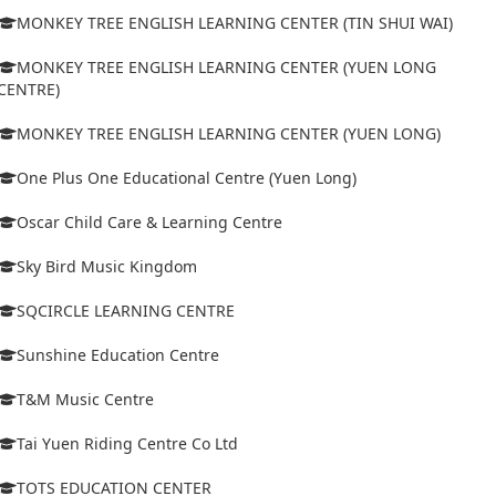
MONKEY TREE ENGLISH LEARNING CENTER (TIN SHUI WAI)
MONKEY TREE ENGLISH LEARNING CENTER (YUEN LONG
CENTRE)
MONKEY TREE ENGLISH LEARNING CENTER (YUEN LONG)
One Plus One Educational Centre (Yuen Long)
Oscar Child Care & Learning Centre
Sky Bird Music Kingdom
SQCIRCLE LEARNING CENTRE
Sunshine Education Centre
T&M Music Centre
Tai Yuen Riding Centre Co Ltd
TOTS EDUCATION CENTER