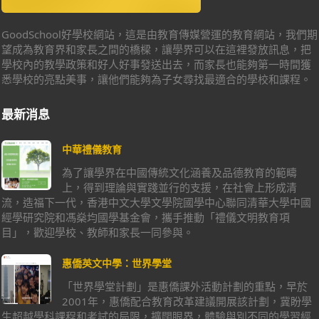
GoodSchool好學校網站，這是由教育傳媒營運的教育網站，我們期
望成為教育界和家長之間的橋樑，讓學界可以在這裡發放訊息，把
學校內的教學政策和好人好事發送出去，而家長也能夠第一時間獲
悉學校的亮點美事，讓他們能夠為子女尋找最適合的學校和課程。
最新消息
中華禮儀教育
為了讓學界在中國傳統文化涵養及品德教育的範疇
上，得到理論與實踐並行的支援，在社會上形成清
流，造福下一代，香港中文大學文學院國學中心聯同清華大學中國
經學研究院和馮燊均國學基金會，攜手推動「禮儀文明教育項
目」，歡迎學校、教師和家長一同參與。
惠僑英文中學：世界學堂
「世界學堂計劃」是惠僑課外活動計劃的重點，早於
2001年，惠僑配合教育改革建議開展該計劃，冀盼學
生超越學科課程和考試的局限，擴闊眼界，體驗與別不同的學習經