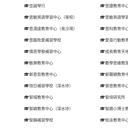
忠誠琴行
思捷教育中
思敏英語學習中心（夜校）
思敏英語學
思湯達教育中心（長沙灣）
思科教育中
恩臨牧愛補習學校
愛苗行動教
慎思學塾補習中心
成長教育天
敏翀教育中心
數學思維教
新思哲教育中心
新聰穎教育
旭日補習學校（深水埗）
晉思教育中
智域教育中心
智培研究所
智穎教育中心（深水埗）
智趣小博士
智韻補習學校
柏泳教育中