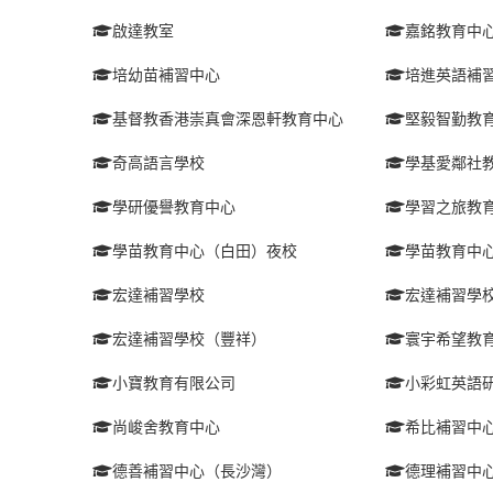
啟達教室
嘉銘教育中
培幼苗補習中心
培進英語補
基督教香港崇真會深恩軒教育中心
堅毅智勤教
奇高語言學校
學基愛鄰社
學研優譽教育中心
學習之旅教
學苗教育中心（白田）夜校
學苗教育中
宏達補習學校
宏達補習學
宏達補習學校（豐祥）
寰宇希望教
小寶教育有限公司
小彩虹英語
尚峻舍教育中心
希比補習中
德善補習中心（長沙灣）
德理補習中