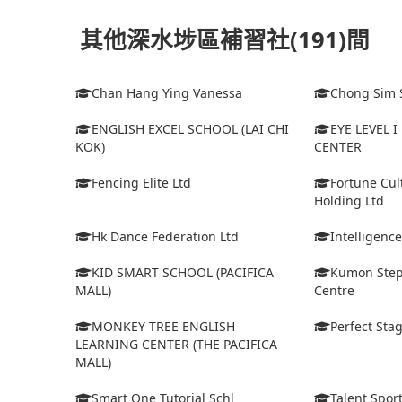
其他深水埗區補習社(191)間
Chan Hang Ying Vanessa
Chong Sim 
ENGLISH EXCEL SCHOOL (LAI CHI
EYE LEVEL 
KOK)
CENTER
Fencing Elite Ltd
Fortune Cul
Holding Ltd
Hk Dance Federation Ltd
Intelligenc
KID SMART SCHOOL (PACIFICA
Kumon Step
MALL)
Centre
MONKEY TREE ENGLISH
Perfect Stag
LEARNING CENTER (THE PACIFICA
MALL)
Smart One Tutorial Schl
Talent Spor