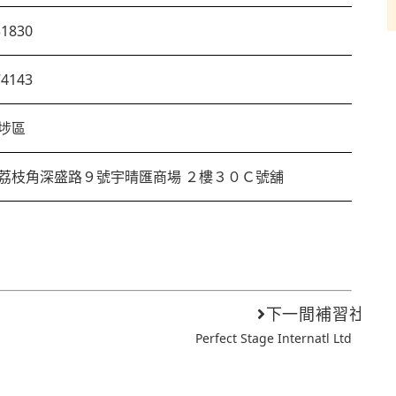
31830
74143
埗區
荔枝角深盛路９號宇晴匯商場 ２樓３０Ｃ號舖
下一間補習社
Perfect Stage Internatl Ltd