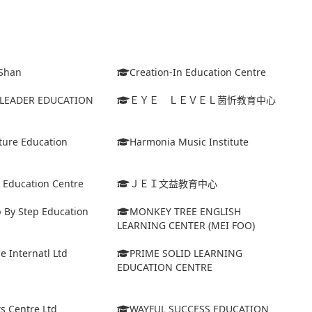
Shan
Creation-In Education Centre
I LEADER EDUCATION
ＥＹＥ ＬＥＶＥＬ茵忻教育中心
ture Education
Harmonia Music Institute
e Education Centre
ＪＥＩ文益教育中心
 By Step Education
MONKEY TREE ENGLISH
LEARNING CENTER (MEI FOO)
e Internatl Ltd
PRIME SOLID LEARNING
EDUCATION CENTRE
ts Centre Ltd
WAYFUL SUCCESS EDUCATION