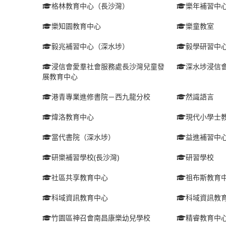
格林教育中心（長沙灣）
樂年補習中
樂知園教育中心
樂童教室
毅兆補習中心（深水埗）
毅學研習中
浸信會愛羣社會服務處長沙灣兒童發
深水埗浸信
展教育中心
港青專業進修書院－西九龍分校
然識語言
煒洛教育中心
現代小學士
當代書院（深水埗）
益進補習中
研樂補習學校(長沙灣)
研習學校
社區共享教育中心
祖布斯教育
科域資訊教育中心
科域資訊教
竹園區神召會南昌康樂幼兒學校
精睿教育中