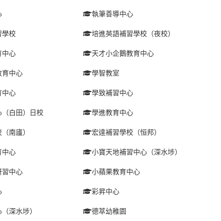
心
執筆善導中心
習學校
培進英語補習學校（夜校）
育中心
天才小企鵝教育中心
教育中心
學智教室
育中心
學致補習中心
心（白田）日校
學進教育中心
校（南廬）
宏達補習學校（恒邦）
育中心
小寶天地補習中心（深水埗）
研習中心
小蘋果教育中心
心
彩昇中心
心（深水埗）
德萃幼稚園