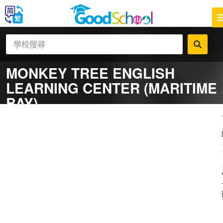
MONKEY TREE ENGLISH
LEARNING CENTER (MARITIME
BAY)
一
補
社