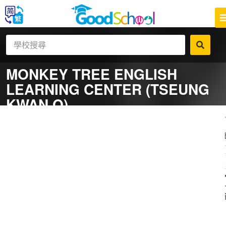
MONKEY TREE ENGLISH
LEARNING CENTER (TSEUNG
KWAN O)
一
補
社