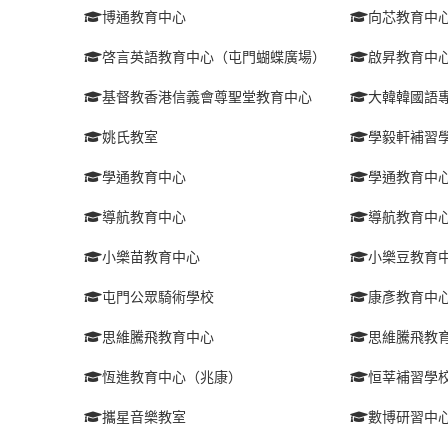
博通教育中心
向芯教育中
啓言英語教育中心（屯門蝴蝶廣場）
啟昇教育中
基督教香港信義會尊聖堂教育中心
大韓韓國語
姚氏教室
學毅軒補習
學通教育中心
學通教育中
導航教育中心
導航教育中
小樂苗教育中心
小樂豆教育
屯門公眾騎術學校
康彥教育中
思維騰飛教育中心
思維騰飛教
恆進教育中心（兆康）
恒莘補習學
攜星音樂教室
數博研習中