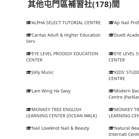
其他屯門區補習社(178)間
ALPHA SELECT TUTORIAL CENTRE
Ap Nail Pro
Caritas Adult & Higher Education
Duett Acad
Serv
EYE LEVEL PRODIGY EDUCATION
EYE LEVEL 
CENTER
CENTER
Jolly Music
KIDS' STUD
CENTRE
Lam Wing Ha Gavy
Modern Bac
Centre (Parkla
MONKEY TREE ENGLISH
MONKEY TR
LEARNING CENTER (OCEAN WALK)
LEARNING CE
Nail Loveknot Nail & Beauty
Natural Bea
Internatl Cent