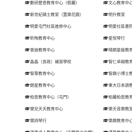
數研歷恩教育中心（栢麗）
文心教育中
新世紀碩士教室（置樂花園）
明升教室
明愛屯門社區進修中心
明愛社區書院
昕陶教育中心
星悅琴行
普迪教育中心
晴朗星級教
晶晶（良政）補習學校
智仁卓越教
智尊教育中心
智趣小博士
朗星教育中心
東大日本語
柏思教育中心（屯門）
柏麗柏思教
樂兒天天教育中心
樂天音樂教
樂詩琴行
樂趣教育中