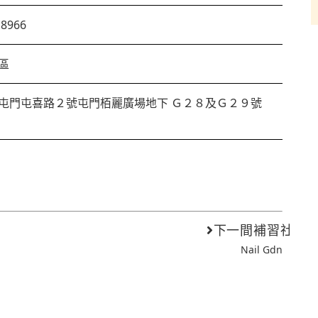
18966
區
屯門屯喜路２號屯門栢麗廣場地下 Ｇ２８及Ｇ２９號
下一間補習社
Nail Gdn