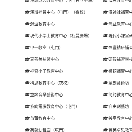
港專成人教育中心（屯門官立中學）
溥思教育中
漢斯補習中心（屯門）（夜校）
澤師社補習
瀚溢教育中心
瀚益教育中
現代小學士教育中心（栢麗廣場）
現代小課室
甲一教室（屯門）
盈豐精研補
真善美補習中心
研毅補習學
神奇小子教育中心
禮頓補習中
科思教育中心（夜校）
童創藝術坊
童謠音樂藝術中心
簡約教育中
系統電腦教育中心（屯門）
自由創藝坊
苗莆教育中心
英皇教育中
英藝幼稚園（屯門）
菁英卓思教