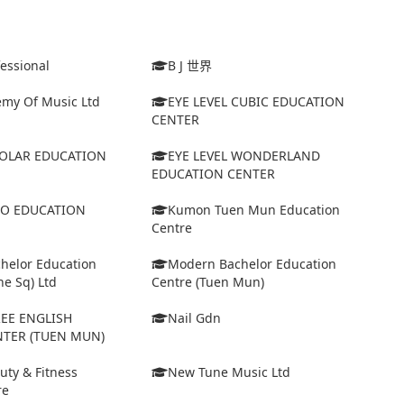
fessional
B J 世界
emy Of Music Ltd
EYE LEVEL CUBIC EDUCATION
CENTER
SOLAR EDUCATION
EYE LEVEL WONDERLAND
EDUCATION CENTER
IO EDUCATION
Kumon Tuen Mun Education
Centre
helor Education
Modern Bachelor Education
ne Sq) Ltd
Centre (Tuen Mun)
EE ENGLISH
Nail Gdn
NTER (TUEN MUN)
uty & Fitness
New Tune Music Ltd
re