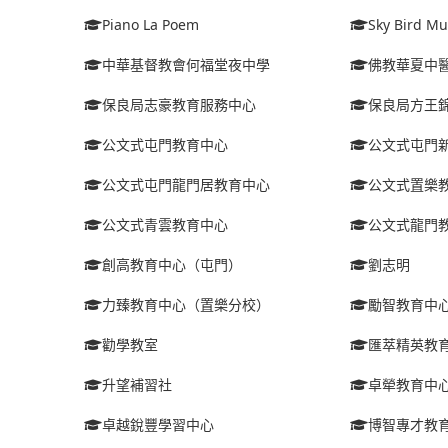
Piano La Poem
Sky Bird Mu
中華基督教會何福堂夜中學
佛教華夏中
保良局志豪教育服務中心
保良局方王
公文式屯門教育中心
公文式屯門
公文式屯門龍門居教育中心
公文式置樂
公文式青雲教育中心
公文式龍門
創高教育中心（屯門）
劉志明
力臻教育中心（置樂分校）
勵智教育中
勸學教室
匯萃精英教
升望補習社
卓犖教育中
卓越銳豐學習中心
博智專才教