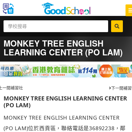
MONKEY TREE ENGLISH
LEARNING CENTER (PO LAM)
上一間補習社
下一間補習
MONKEY TREE ENGLISH LEARNING CENTER
(PO LAM)
MONKEY TREE ENGLISH LEARNING CENTER
(PO LAM)位於西貢區，聯絡電話是36892238，鄰