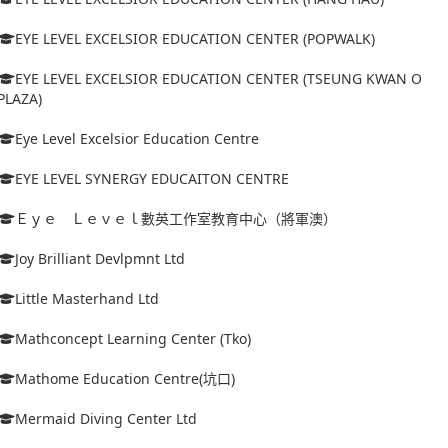
EYE LEVEL EXCELSIOR EDUCATION CENTER (POPWALK)
EYE LEVEL EXCELSIOR EDUCATION CENTER (TSEUNG KWAN O
PLAZA)
Eye Level Excelsior Education Centre
EYE LEVEL SYNERGY EDUCAITON CENTRE
Ｅｙｅ Ｌｅｖｅｌ數英工作室教育中心（將軍澳）
Joy Brilliant Devlpmnt Ltd
Little Masterhand Ltd
Mathconcept Learning Center (Tko)
Mathome Education Centre(坑口)
Mermaid Diving Center Ltd