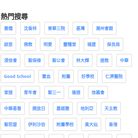
熱門搜尋
惠僑
沈香林
東華三院
基灣
潮州會館
啟思
佛教
明愛
靈糧堂
福建
保良局
浸信會
聖保祿
聖公會
林大輝
道教
中華
Good School
寶血
附屬
好學校
仁濟醫院
宣道
青年會
聖三一
循道
信義會
中華基督
開放日
嘉諾撒
地利亞
天主教
聖若瑟
伊利沙伯
附屬學校
黃大仙
香港