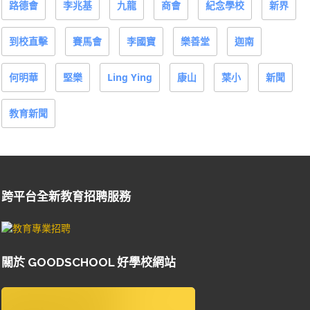
路德會
李兆基
九龍
商會
紀念學校
新界
到校直擊
賽馬會
李國寶
樂善堂
迦南
何明華
堅樂
Ling Ying
康山
葉小
新聞
教育新聞
跨平台全新教育招聘服務
關於 GOODSCHOOL 好學校網站