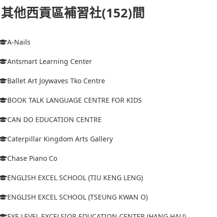
其他西貢區補習社(152)間
A-Nails
Antsmart Learning Center
Ballet Art Joywaves Tko Centre
BOOK TALK LANGUAGE CENTRE FOR KIDS
CAN DO EDUCATION CENTRE
Caterpillar Kingdom Arts Gallery
Chase Piano Co
ENGLISH EXCEL SCHOOL (TIU KENG LENG)
ENGLISH EXCEL SCHOOL (TSEUNG KWAN O)
EYE LEVEL EXCELSIOR EDUCATION CENTER (HANG HAU)