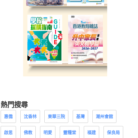
熱門搜尋
惠僑
沈香林
東華三院
基灣
潮州會館
啟思
佛教
明愛
靈糧堂
福建
保良局