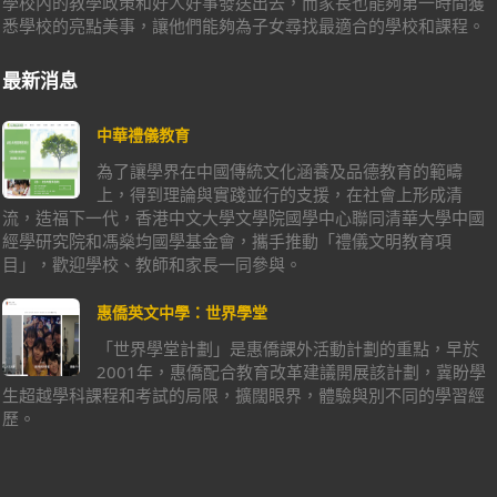
學校內的教學政策和好人好事發送出去，而家長也能夠第一時間獲
悉學校的亮點美事，讓他們能夠為子女尋找最適合的學校和課程。
最新消息
中華禮儀教育
為了讓學界在中國傳統文化涵養及品德教育的範疇
上，得到理論與實踐並行的支援，在社會上形成清
流，造福下一代，香港中文大學文學院國學中心聯同清華大學中國
經學研究院和馮燊均國學基金會，攜手推動「禮儀文明教育項
目」，歡迎學校、教師和家長一同參與。
惠僑英文中學：世界學堂
「世界學堂計劃」是惠僑課外活動計劃的重點，早於
2001年，惠僑配合教育改革建議開展該計劃，冀盼學
生超越學科課程和考試的局限，擴闊眼界，體驗與別不同的學習經
歷。