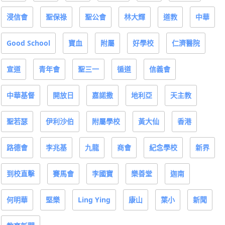
浸信會
聖保祿
聖公會
林大輝
道教
中華
Good School
寶血
附屬
好學校
仁濟醫院
宣道
青年會
聖三一
循道
信義會
中華基督
開放日
嘉諾撒
地利亞
天主教
聖若瑟
伊利沙伯
附屬學校
黃大仙
香港
路德會
李兆基
九龍
商會
紀念學校
新界
到校直擊
賽馬會
李國寶
樂善堂
迦南
何明華
堅樂
Ling Ying
康山
葉小
新聞