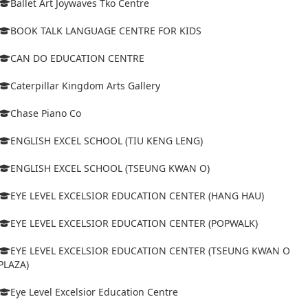
Ballet Art Joywaves Tko Centre
BOOK TALK LANGUAGE CENTRE FOR KIDS
CAN DO EDUCATION CENTRE
Caterpillar Kingdom Arts Gallery
Chase Piano Co
ENGLISH EXCEL SCHOOL (TIU KENG LENG)
ENGLISH EXCEL SCHOOL (TSEUNG KWAN O)
EYE LEVEL EXCELSIOR EDUCATION CENTER (HANG HAU)
EYE LEVEL EXCELSIOR EDUCATION CENTER (POPWALK)
EYE LEVEL EXCELSIOR EDUCATION CENTER (TSEUNG KWAN O
PLAZA)
Eye Level Excelsior Education Centre