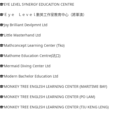
EYE LEVEL SYNERGY EDUCAITON CENTRE
Ｅｙｅ Ｌｅｖｅｌ數英工作室教育中心（將軍澳）
Joy Brilliant Devlpmnt Ltd
Little Masterhand Ltd
Mathconcept Learning Center (Tko)
Mathome Education Centre(坑口)
Mermaid Diving Center Ltd
Modern Bachelor Education Ltd
MONKEY TREE ENGLISH LEARNING CENTER (MARITIME BAY)
MONKEY TREE ENGLISH LEARNING CENTER (PO LAM)
MONKEY TREE ENGLISH LEARNING CENTER (TIU KENG LENG)