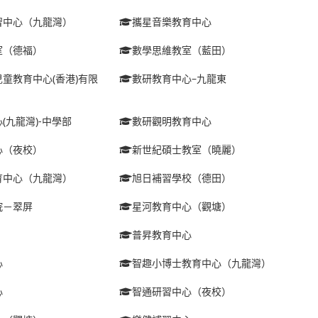
習中心（九龍灣）
攜星音樂教育中心
室（德福）
數學思維教室（藍田）
童教育中心(香港)有限
數研教育中心–九龍東
(九龍灣)-中學部
數研觀明教育中心
心（夜校）
新世紀碩士教室（曉麗）
育中心（九龍灣）
旭日補習學校（德田）
院－翠屏
星河教育中心（觀塘）
普昇教育中心
心
智趣小博士教育中心（九龍灣）
心
智通研習中心（夜校）