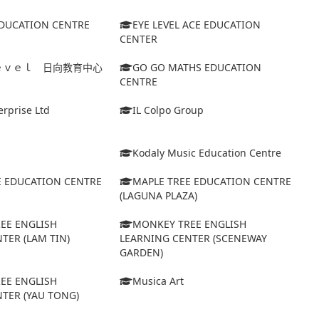
EDUCATION CENTRE
EYE LEVEL ACE EDUCATION
CENTER
ｅｖｅｌ 日向教育中心
GO GO MATHS EDUCATION
CENTRE
erprise Ltd
IL Colpo Group
Kodaly Music Education Centre
E EDUCATION CENTRE
MAPLE TREE EDUCATION CENTRE
(LAGUNA PLAZA)
EE ENGLISH
MONKEY TREE ENGLISH
TER (LAM TIN)
LEARNING CENTER (SCENEWAY
GARDEN)
EE ENGLISH
Musica Art
TER (YAU TONG)