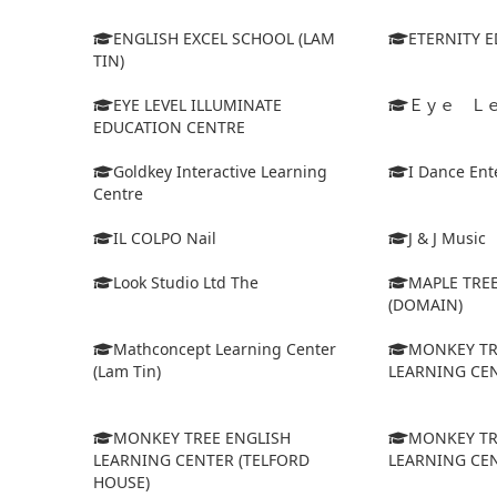
ENGLISH EXCEL SCHOOL (LAM
ETERNITY 
TIN)
EYE LEVEL ILLUMINATE
Ｅｙｅ Ｌ
EDUCATION CENTRE
Goldkey Interactive Learning
I Dance Ent
Centre
IL COLPO Nail
J & J Music
Look Studio Ltd The
MAPLE TRE
(DOMAIN)
Mathconcept Learning Center
MONKEY TR
(Lam Tin)
LEARNING CEN
MONKEY TREE ENGLISH
MONKEY TR
LEARNING CENTER (TELFORD
LEARNING CEN
HOUSE)