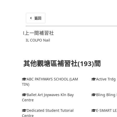
返回
上一間補習社
IL COLPO Nail
其他觀塘區補習社(193)間
ABC PATHWAYS SCHOOL (LAM
Active Trdg
TIN)
Ballet Art Joywaves Kln Bay
Bling Bling 
Centre
Dedicated Student Tutorial
E-SMART L
Centre