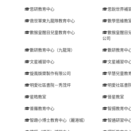
思研教育中心
思銳世界補
救世軍東九龍隊教育中心
數學思維教
數猴皇醒目兒童教育中心
數猴皇醒目兒
公司
數研教育中心（九龍灣）
數研教育中心
文星補習中心
文星補習中
旋風娛樂製作有限公司
早慧兒童教
明愛社區書院－秀茂坪
明愛社區書
星皓教室
晉星教室
普羅教育中心
智揚教育中
智趣小博士教育中心（麗港城）
智通研習中