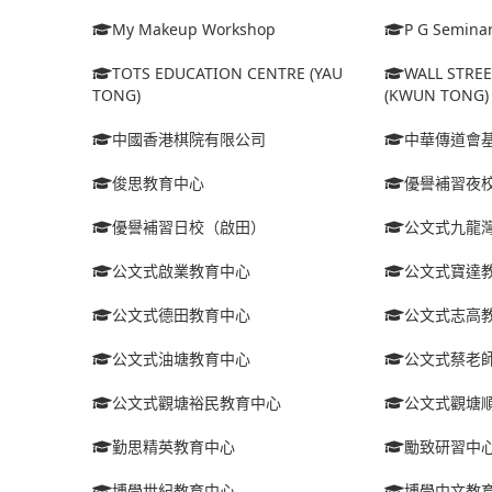
My Makeup Workshop
P G Semina
TOTS EDUCATION CENTRE (YAU
WALL STRE
TONG)
(KWUN TONG)
中國香港棋院有限公司
中華傳道會
俊思教育中心
優譽補習夜
優譽補習日校（啟田）
公文式九龍
公文式啟業教育中心
公文式寶達
公文式德田教育中心
公文式志高
公文式油塘教育中心
公文式蔡老
公文式觀塘裕民教育中心
公文式觀塘
勤思精英教育中心
勵致研習中
博學世紀教育中心
博學中文教