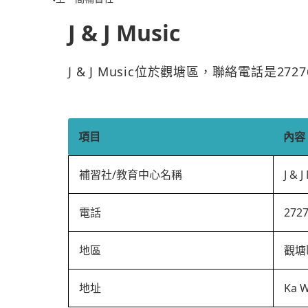
J & J Music
J & J Music位於觀塘區，聯絡電話是27
項目
內容
補習社/教育中心名稱
J & J
電話
272
地區
觀塘
地址
Ka W