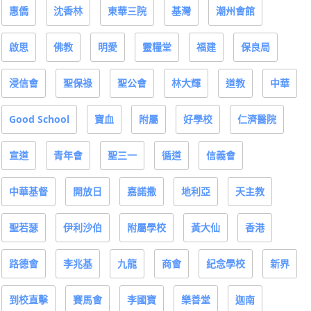
惠僑
沈香林
東華三院
基灣
潮州會館
啟思
佛教
明愛
靈糧堂
福建
保良局
浸信會
聖保祿
聖公會
林大輝
道教
中華
Good School
寶血
附屬
好學校
仁濟醫院
宣道
青年會
聖三一
循道
信義會
中華基督
開放日
嘉諾撒
地利亞
天主教
聖若瑟
伊利沙伯
附屬學校
黃大仙
香港
路德會
李兆基
九龍
商會
紀念學校
新界
到校直擊
賽馬會
李國寶
樂善堂
迦南