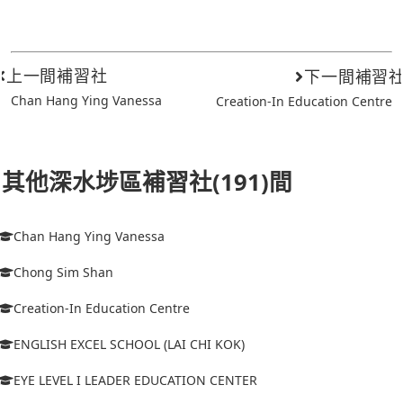
上一間補習社
下一間補習
Chan Hang Ying Vanessa
Creation-In Education Centre
其他深水埗區補習社(191)間
Chan Hang Ying Vanessa
Chong Sim Shan
Creation-In Education Centre
ENGLISH EXCEL SCHOOL (LAI CHI KOK)
EYE LEVEL I LEADER EDUCATION CENTER