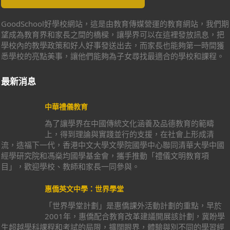
GoodSchool好學校網站，這是由教育傳媒營運的教育網站，我們期
望成為教育界和家長之間的橋樑，讓學界可以在這裡發放訊息，把
學校內的教學政策和好人好事發送出去，而家長也能夠第一時間獲
悉學校的亮點美事，讓他們能夠為子女尋找最適合的學校和課程。
最新消息
中華禮儀教育
為了讓學界在中國傳統文化涵養及品德教育的範疇
上，得到理論與實踐並行的支援，在社會上形成清
流，造福下一代，香港中文大學文學院國學中心聯同清華大學中國
經學研究院和馮燊均國學基金會，攜手推動「禮儀文明教育項
目」，歡迎學校、教師和家長一同參與。
惠僑英文中學：世界學堂
「世界學堂計劃」是惠僑課外活動計劃的重點，早於
2001年，惠僑配合教育改革建議開展該計劃，冀盼學
生超越學科課程和考試的局限，擴闊眼界，體驗與別不同的學習經