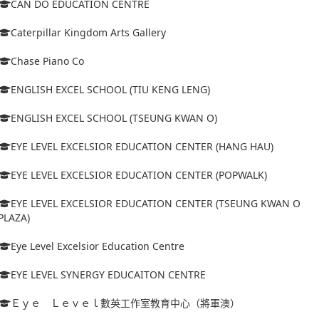
CAN DO EDUCATION CENTRE
Caterpillar Kingdom Arts Gallery
Chase Piano Co
ENGLISH EXCEL SCHOOL (TIU KENG LENG)
ENGLISH EXCEL SCHOOL (TSEUNG KWAN O)
EYE LEVEL EXCELSIOR EDUCATION CENTER (HANG HAU)
EYE LEVEL EXCELSIOR EDUCATION CENTER (POPWALK)
EYE LEVEL EXCELSIOR EDUCATION CENTER (TSEUNG KWAN O
PLAZA)
Eye Level Excelsior Education Centre
EYE LEVEL SYNERGY EDUCAITON CENTRE
Ｅｙｅ Ｌｅｖｅｌ數英工作室教育中心（將軍澳）