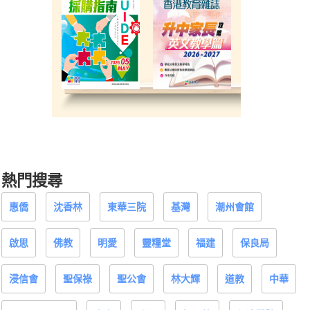
熱門搜尋
惠僑
沈香林
東華三院
基灣
潮州會館
啟思
佛教
明愛
靈糧堂
福建
保良局
浸信會
聖保祿
聖公會
林大輝
道教
中華