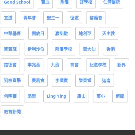
Good School
寶血
附屬
好學校
仁濟醫院
宣道
青年會
聖三一
循道
信義會
中華基督
開放日
嘉諾撒
地利亞
天主教
聖若瑟
伊利沙伯
附屬學校
黃大仙
香港
路德會
李兆基
九龍
商會
紀念學校
新界
到校直擊
賽馬會
李國寶
樂善堂
迦南
何明華
堅樂
Ling Ying
康山
葉小
新聞
教育新聞