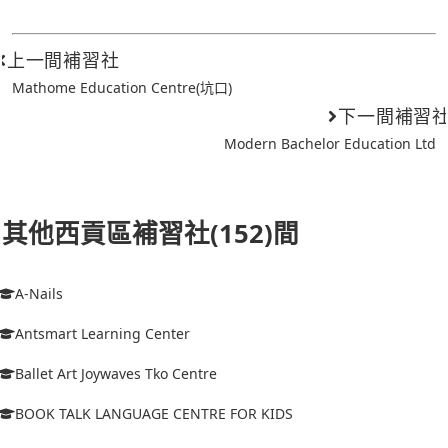
上一間補習社
Mathome Education Centre(坑口)
下一間補習
Modern Bachelor Education Ltd
其他西貢區補習社(152)間
A-Nails
Antsmart Learning Center
Ballet Art Joywaves Tko Centre
BOOK TALK LANGUAGE CENTRE FOR KIDS