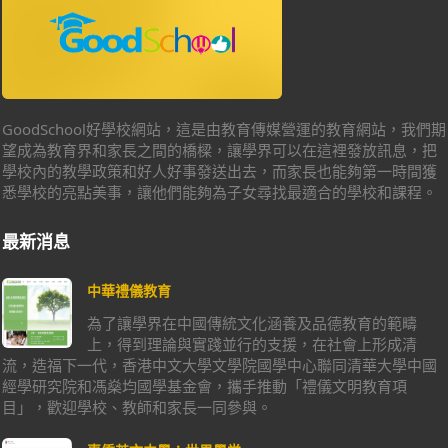
GoodSchool好學校網站，這是由教育傳媒營運的教育網站，我們期
望成為教育界和家長之間的橋樑，讓學界可以在這裡發放訊息，把
學校內的教學政策和好人好事發送出去，而家長也能夠第一時間獲
悉學校的亮點美事，讓他們能夠為子女尋找最適合的學校和課程。
最新消息
中華禮儀教育
為了讓學界在中國傳統文化涵養及品德教育的範疇
上，得到理論與實踐並行的支援，在社會上形成清
流，造福下一代，香港中文大學文學院國學中心聯同清華大學中國
經學研究院和馮燊均國學基金會，攜手推動「禮儀文明教育項
目」，歡迎學校、教師和家長一同參與。