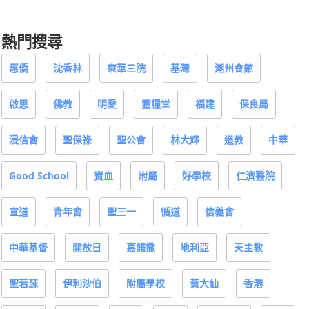
熱門搜尋
惠僑
沈香林
東華三院
基灣
潮州會館
啟思
佛教
明愛
靈糧堂
福建
保良局
浸信會
聖保祿
聖公會
林大輝
道教
中華
Good School
寶血
附屬
好學校
仁濟醫院
宣道
青年會
聖三一
循道
信義會
中華基督
開放日
嘉諾撒
地利亞
天主教
聖若瑟
伊利沙伯
附屬學校
黃大仙
香港