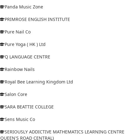
Panda Music Zone
PRIMROSE ENGLISH INSTITUTE
Pure Nail Co
Pure Yoga ( HK ) Ltd
Q LANGUAGE CENTRE
Rainbow Nails
Royal Bee Learning Kingdom Ltd
Salon Core
SARA BEATTIE COLLEGE
Sens Music Co
SERIOUSLY ADDICTIVE MATHEMATICS LEARNING CENTRE
(QUEEN'S ROAD CENTRAL)