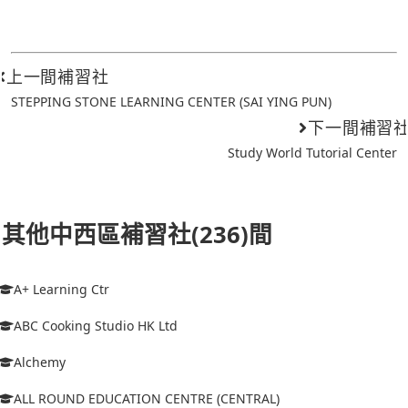
上一間補習社
STEPPING STONE LEARNING CENTER (SAI YING PUN)
下一間補習
Study World Tutorial Center
其他中西區補習社(236)間
A+ Learning Ctr
ABC Cooking Studio HK Ltd
Alchemy
ALL ROUND EDUCATION CENTRE (CENTRAL)