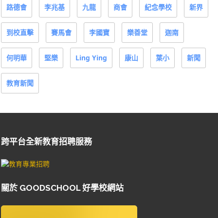
路德會
李兆基
九龍
商會
紀念學校
新界
到校直擊
賽馬會
李國寶
樂善堂
迦南
何明華
堅樂
Ling Ying
康山
葉小
新聞
教育新聞
跨平台全新教育招聘服務
關於 GOODSCHOOL 好學校網站