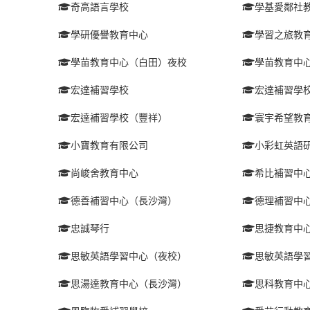
奇高語言學校
學基愛鄰社
學研優譽教育中心
學習之旅教
學苗教育中心（白田）夜校
學苗教育中
宏達補習學校
宏達補習學
宏達補習學校（豐祥）
寰宇希望教
小寶教育有限公司
小彩虹英語
尚峻舍教育中心
希比補習中
德善補習中心（長沙灣）
德理補習中
忠誠琴行
思捷教育中
思敏英語學習中心（夜校）
思敏英語學
思湯達教育中心（長沙灣）
思科教育中