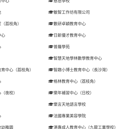
育中心
慈恩學校
地
敏智工作坊有限公司
室（荔枝角）
數研卓穎教育中心
中心
日新優才教育中心
心
普羅學苑
智慧天地學林數學教育中心
教育中心（荔枝角）
智趣小博士教育中心（長沙灣）
心
格林教育中心（荔枝角）
心（夜校）
樂年補習中心（日校）
樂言天地語言學校
心
法國專業美容學院
會幼稚園
港專成人教育中心（九龍工業學校）