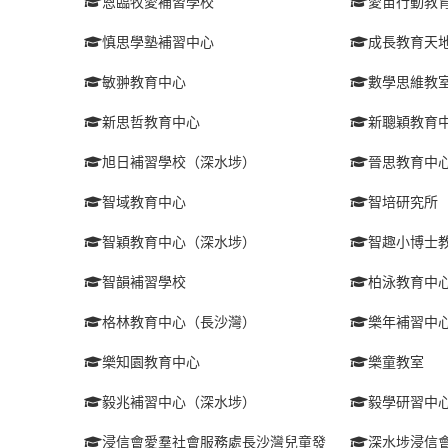
恩臨牧愛補習學校
愛苗行動教
慎思學塾補習中心
成長教育天
敏翀教育中心
數學思維教
新思哲教育中心
新聰穎教育
旭日補習學校（深水埗）
晉思教育中
智域教育中心
智培研究所
智穎教育中心（深水埗）
智趣小博士
智韻補習學校
柏泳教育中
格林教育中心（長沙灣）
樂年補習中
樂知園教育中心
樂童教室
毅兆補習中心（深水埗）
毅學研習中
浸信會愛羣社會服務處長沙灣兒童發
深水埗浸信