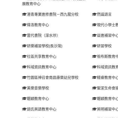
展教育中心
港青專業進修書院－西九龍分校
然識語言
煒洛教育中心
現代小學士
當代書院（深水埗）
益進補習中
研樂補習學校(長沙灣)
研習學校
社區共享教育中心
祖布斯教育
科域資訊教育中心
科域資訊教
竹園區神召會南昌康樂幼兒學校
精睿教育中
美樂音樂學校
聖潔生命會
聰穎教育中心
聰穎教育中
胡氏英語教育中心
英明補習中