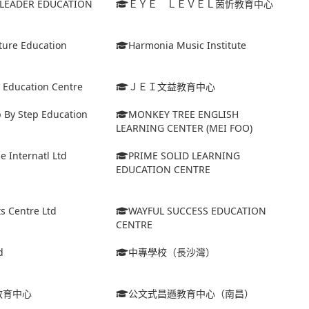
I LEADER EDUCATION
ＥＹＥ ＬＥＶＥＬ茵忻教育中心
ture Education
Harmonia Music Institute
e Education Centre
ＪＥＩ文益教育中心
 By Step Education
MONKEY TREE ENGLISH
LEARNING CENTER (MEI FOO)
e Internatl Ltd
PRIME SOLID LEARNING
EDUCATION CENTRE
ts Centre Ltd
WAYFUL SUCCESS EDUCATION
CENTRE
d
中專學校（長沙灣）
教育中心
公文式昌遜教育中心（南昌）