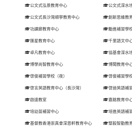
公文式泓景教育中心
公文式深水
公文式長沙灣順寧教育中心
創新思維教
功課廊教育中心
勵進補習學
匯星教育中心
千里語文中
卓凡教育中心
協基會深水
博學尚智教育中心
博聞教育中
啓俊補習學校（夜）
啓俊補習學
啓言英語教育中心（長沙灣）
啓迪英語補
啟達教室
嘉銘教育中
培幼苗補習中心
培進英語補
基督教香港崇真會深恩軒教育中心
堅毅智勤教