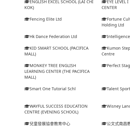
ENGLISH EXCEL SCHOOL (LAI CHI
EYE LEVEL 
KOK)
CENTER
Fencing Elite Ltd
Fortune Cul
Holding Ltd
Hk Dance Federation Ltd
Intelligenc
KID SMART SCHOOL (PACIFICA
Kumon Step
MALL)
Centre
MONKEY TREE ENGLISH
Perfect Stag
LEARNING CENTER (THE PACIFICA
MALL)
Smart One Tutorial Schl
Talent Spor
WAYFUL SUCCESS EDUCATION
Wisney Lan
CENTRE (EVENING SCHOOL)
兒童發展協會教育中心
公文式南昌