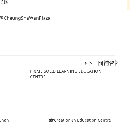
埗區
CheungShaWanPlaza
下一間補習社
PRIME SOLID LEARNING EDUCATION
CENTRE
Shan
Creation-In Education Centre