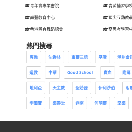
青年會專業書院
青苗補習學
韻豐教育中心
頂尖互動教
香港體育舞蹈總會
高思考學習
熱門搜尋
惠僑
沈香林
東華三院
基灣
潮州會
道教
中華
Good School
寶血
附屬
地利亞
天主教
聖若瑟
伊利沙伯
附
李國寶
樂善堂
迦南
何明華
堅樂