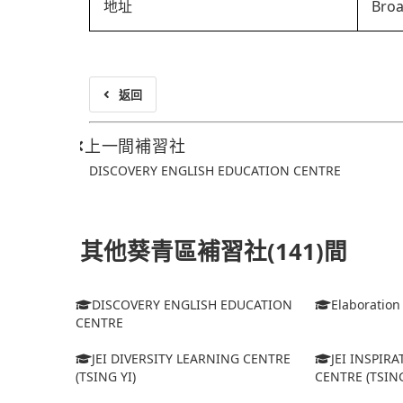
地址
Broa
返回
上一間補習社
DISCOVERY ENGLISH EDUCATION CENTRE
其他葵青區補習社(141)間
DISCOVERY ENGLISH EDUCATION
Elaboration
CENTRE
JEI DIVERSITY LEARNING CENTRE
JEI INSPIR
(TSING YI)
CENTRE (TSING