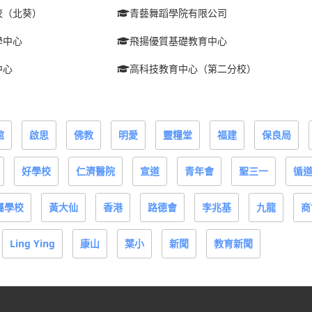
校（北葵）
青藝舞蹈學院有限公司
學中心
飛揚優質基礎教育中心
中心
高科技教育中心（第二分校）
館
啟思
佛教
明愛
靈糧堂
福建
保良局
好學校
仁濟醫院
宣道
青年會
聖三一
循
屬學校
黃大仙
香港
路德會
李兆基
九龍
商
Ling Ying
康山
葉小
新聞
教育新聞