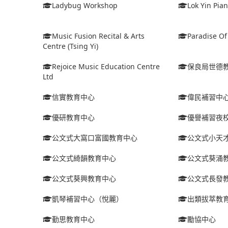
Ladybug Workshop
Lok Yin Pia
Music Fusion Recital & Arts
Paradise Of 
Centre (Tsing Yi)
Rejoice Music Education Centre
保良局世德
Ltd
信實教育中心
偉民補習中
優研教育中心
優譽補習夜
公文式大窩口富國教育中心
公文式小天
公文式綺韻教育中心
公文式葵涌
公文式葵興教育中心
公文式長發
凱琴補習中心（悅麗）
出類拔萃教
勤思教育中心
勵協中心