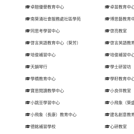
卓翹優譽教育中心
卓苗教育中
南葵涌社會服務處社區學苑
博思藝教育
同思考學習中心
啓亮教室
啓言英語教育中心（葵芳）
啓言英語教
培俊補習中心
培俊補習中
天韻琴行
學士研習坊
學橋教育中心
學籽教育中
寶思閱讀教學中心
小良伴教室
小跳豆學習中心
小飛象（葵
小飛象（長康）教育中心
建名創意教
德銘補習學校
心研教室