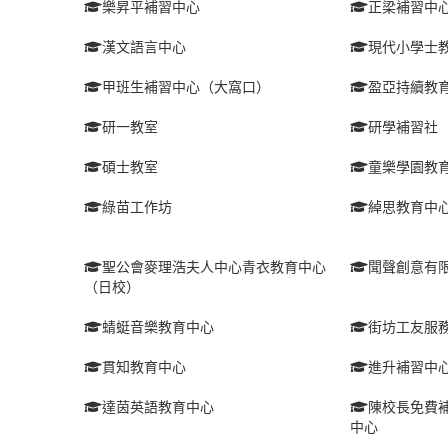
樂昇平補習中心
正梁補習中
漢文語言中心
現代小學士
甲班生補習中心（大窩口）
盈亞持續教
研一教室
研學補習社
碩士教室
童樂學園教
綠苗工作坊
綽思教育中
聖公會麥理浩夫人中心青衣教育中心
聞聲創意有
（日校）
蜻蜓音樂教育中心
街坊工友服
貫知教育中心
進升補習中
達茵英語教育中心
陳校長免費
中心