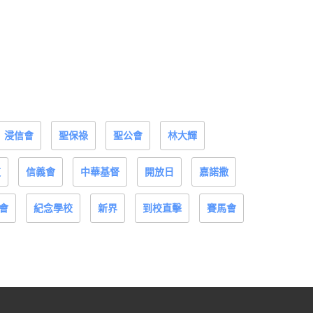
浸信會
聖保祿
聖公會
林大輝
道
信義會
中華基督
開放日
嘉諾撒
會
紀念學校
新界
到校直擊
賽馬會