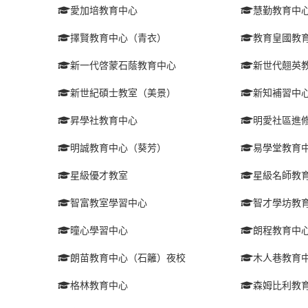
愛加培教育中心
慧勤教育中
擇賢教育中心（青衣）
教育皇國教
新一代啓蒙石蔭教育中心
新世代翹英
新世紀碩士教室（美景）
新知補習中
昇學社教育中心
明愛社區進
明誠教育中心（葵芳）
易學堂教育
星級優才教室
星級名師教
智富教室學習中心
智才學坊教
曈心學習中心
朗程教育中
朗苗教育中心（石籬）夜校
木人巷教育
格林教育中心
森姆比利教