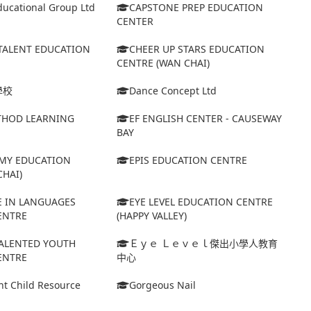
ucational Group Ltd
CAPSTONE PREP EDUCATION
CENTER
TALENT EDUCATION
CHEER UP STARS EDUCATION
CENTRE (WAN CHAI)
學校
Dance Concept Ltd
HOD LEARNING
EF ENGLISH CENTER - CAUSEWAY
BAY
MY EDUCATION
EPIS EDUCATION CENTRE
HAI)
E IN LANGUAGES
EYE LEVEL EDUCATION CENTRE
ENTRE
(HAPPY VALLEY)
TALENTED YOUTH
Ｅｙｅ Ｌｅｖｅｌ傑出小學人教育
ENTRE
中心
nt Child Resource
Gorgeous Nail