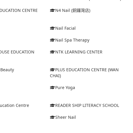
EDUCATION CENTRE
N4 Nail (銅鑼灣店)
Nail Facial
Nail Spa Therapy
USE EDUCATION
NTK LEARNING CENTER
 Beauty
PLUS EDUCATION CENTRE (WAN
CHAI)
Pure Yoga
ucation Centre
READER SHIP LITERACY SCHOOL
Sheer Nail