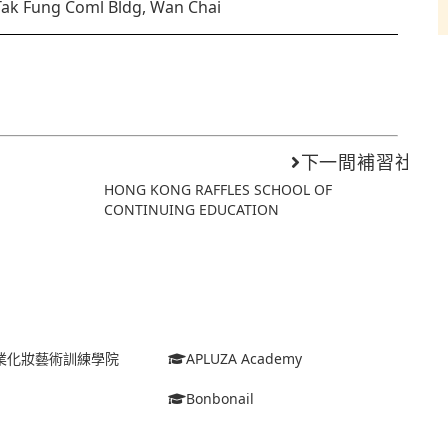
Tak Fung Coml Bldg, Wan Chai
下一間補習社
HONG KONG RAFFLES SCHOOL OF
CONTINUING EDUCATION
o專業化妝藝術訓練學院
APLUZA Academy
Bonbonail