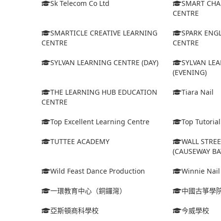
Sk Telecom Co Ltd
SMART CHA
CENTRE
SMARTICLE CREATIVE LEARNING
SPARK ENG
CENTRE
CENTRE
SYLVAN LEARNING CENTRE (DAY)
SYLVAN LE
(EVENING)
THE LEARNING HUB EDUCATION
Tiara Nail
CENTRE
Top Excellent Learning Centre
Top Tutoria
TUTTEE ACADEMY
WALL STRE
(CAUSEWAY BA
Wild Feast Dance Production
Winnie Nail
一環教育中心（銅鑼灣）
中國古箏學
亞斯頓商科學校
今威學校