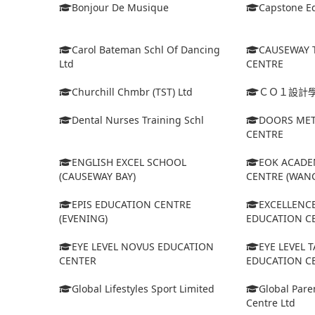
Bonjour De Musique
Capstone Ed
Carol Bateman Schl Of Dancing
CAUSEWAY 
Ltd
CENTRE
Churchill Chmbr (TST) Ltd
ＣＯ１設計
Dental Nurses Training Schl
DOORS MET
CENTRE
ENGLISH EXCEL SCHOOL
EOK ACADE
(CAUSEWAY BAY)
CENTRE (WANC
EPIS EDUCATION CENTRE
EXCELLENC
(EVENING)
EDUCATION C
EYE LEVEL NOVUS EDUCATION
EYE LEVEL 
CENTER
EDUCATION C
Global Lifestyles Sport Limited
Global Pare
Centre Ltd