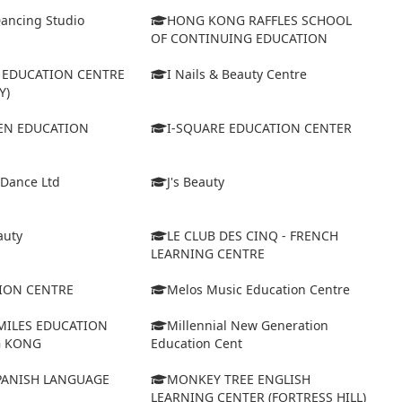
Dancing Studio
HONG KONG RAFFLES SCHOOL
OF CONTINUING EDUCATION
D EDUCATION CENTRE
I Nails & Beauty Centre
Y)
VEN EDUCATION
I-SQUARE EDUCATION CENTER
 Dance Ltd
J's Beauty
auty
LE CLUB DES CINQ - FRENCH
LEARNING CENTRE
ION CENTRE
Melos Music Education Centre
MILES EDUCATION
Millennial New Generation
G KONG
Education Cent
ANISH LANGUAGE
MONKEY TREE ENGLISH
LEARNING CENTER (FORTRESS HILL)