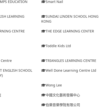
MPS EDUCATION
Smart Nail
LISH LEARNING
SUNDAI LINDEN SCHOOL HONG
KONG
ARNING CENTRE
THE EDGE LEARNING CENTER
Toddle Kids Ltd
l Centre
TRIANGLES LEARNING CENTRE
ET ENGLISH SCHOOL
Well Done Learning Centre Ltd
Y)
Wong Lee
院
中國文化藝術發展中心
伯樂音樂學院有限公司