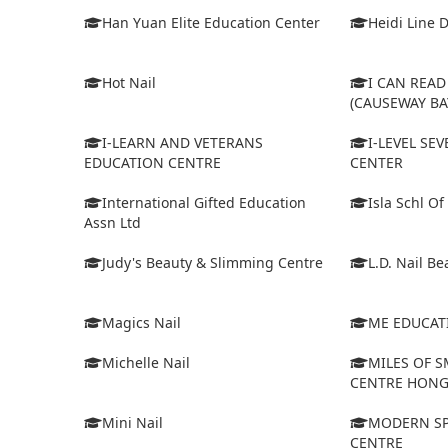
Han Yuan Elite Education Center
Heidi Line 
Hot Nail
I CAN REA
(CAUSEWAY BA
I-LEARN AND VETERANS
I-LEVEL SE
EDUCATION CENTRE
CENTER
International Gifted Education
Isla Schl Of
Assn Ltd
Judy's Beauty & Slimming Centre
L.D. Nail Be
Magics Nail
ME EDUCAT
Michelle Nail
MILES OF S
CENTRE HON
Mini Nail
MODERN SP
CENTRE