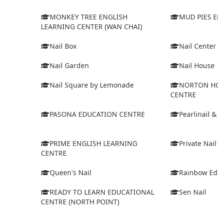
MONKEY TREE ENGLISH
MUD PIES 
LEARNING CENTER (WAN CHAI)
Nail Box
Nail Center
Nail Garden
Nail House
Nail Square by Lemonade
NORTON HO
CENTRE
PASONA EDUCATION CENTRE
Pearlinail &
PRIME ENGLISH LEARNING
Private Nail
CENTRE
Queen's Nail
Rainbow Ed
READY TO LEARN EDUCATIONAL
Sen Nail
CENTRE (NORTH POINT)