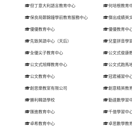
但丁意大利語言教育中心
何培根教育
保良局鄭錦鐘學前教育服務中心
傑出成績英
優優教育中心
優優教育中
先致英語中心（天后）
兒童拼音學
全優尖子教育中心
公文式俊康
公文式旭輝教育中心
公文式跑馬
公文教育中心
冠君補習中
創思樂教室有限公司
創意精英教
勝利韓語學校
勤達數學習
匯進教育中心
千億學習中
卓希教育中心
卓思數學教