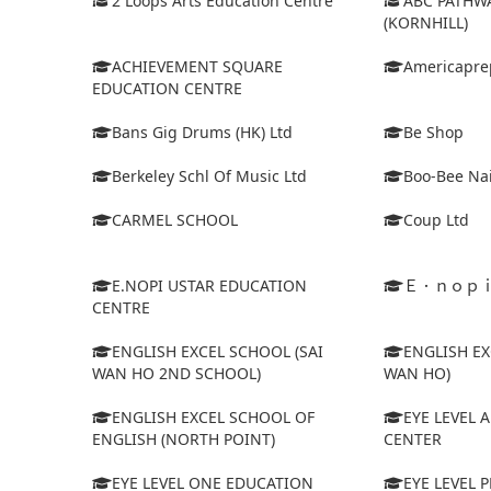
2 Loops Arts Education Centre
ABC PATHW
(KORNHILL)
ACHIEVEMENT SQUARE
Americapre
EDUCATION CENTRE
Bans Gig Drums (HK) Ltd
Be Shop
Berkeley Schl Of Music Ltd
Boo-Bee Na
CARMEL SCHOOL
Coup Ltd
E.NOPI USTAR EDUCATION
Ｅ．ｎｏｐ
CENTRE
ENGLISH EXCEL SCHOOL (SAI
ENGLISH EX
WAN HO 2ND SCHOOL)
WAN HO)
ENGLISH EXCEL SCHOOL OF
EYE LEVEL 
ENGLISH (NORTH POINT)
CENTER
EYE LEVEL ONE EDUCATION
EYE LEVEL