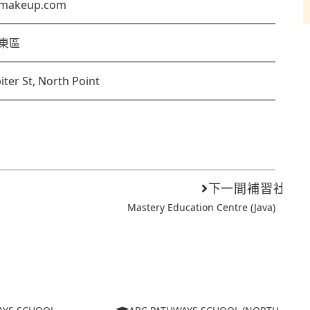
gmakeup.com
東區
piter St, North Point
下一間補習社
Mastery Education Centre (Java)