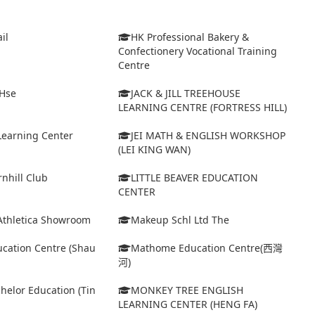
il
HK Professional Bakery &
Confectionery Vocational Training
Centre
 Hse
JACK & JILL TREEHOUSE
LEARNING CENTRE (FORTRESS HILL)
Learning Center
JEI MATH & ENGLISH WORKSHOP
(LEI KING WAN)
rnhill Club
LITTLE BEAVER EDUCATION
CENTER
Athletica Showroom
Makeup Schl Ltd The
cation Centre (Shau
Mathome Education Centre(西灣
河)
elor Education (Tin
MONKEY TREE ENGLISH
LEARNING CENTER (HENG FA)