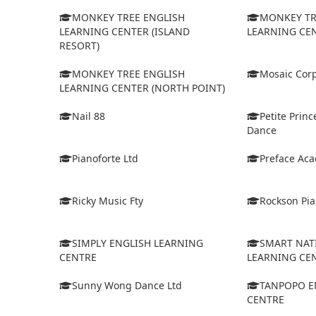
MONKEY TREE ENGLISH
MONKEY TR
LEARNING CENTER (ISLAND
LEARNING CEN
RESORT)
MONKEY TREE ENGLISH
Mosaic Corp
LEARNING CENTER (NORTH POINT)
Nail 88
Petite Prin
Dance
Pianoforte Ltd
Preface Ac
Ricky Music Fty
Rockson Pia
SIMPLY ENGLISH LEARNING
SMART NAT
CENTRE
LEARNING CE
Sunny Wong Dance Ltd
TANPOPO E
CENTRE