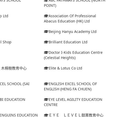
AYS SCHOOL
ABC PATHWAYS SCHOOL (NORTH
POINT)
p Ltd
Association Of Professional
Abacus Education (HK) Ltd
Beijing Hanyu Academy Ltd
il Shop
Brilliant Education Ltd
Doctor I-Kids Education Centre
(Celestial Heights)
ｉ木棉樹教育中心
Elite & Lotus Co Ltd
CEL SCHOOL (SAI
ENGLISH EXCEL SCHOOL OF
ENGLISH (HENG FA CHUEN)
ABI EDUCATION
EYE LEVEL AGILITY EDUCATION
CENTRE
 PENGUINS EDUCATION
ＥＹＥ ＬＥＶＥＬ翹菁教育中心