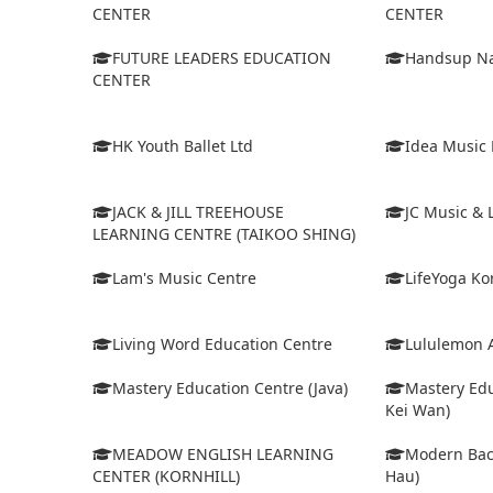
CENTER
CENTER
FUTURE LEADERS EDUCATION
Handsup Na
CENTER
HK Youth Ballet Ltd
Idea Music
JACK & JILL TREEHOUSE
JC Music & 
LEARNING CENTRE (TAIKOO SHING)
Lam's Music Centre
LifeYoga Ko
Living Word Education Centre
Lululemon 
Mastery Education Centre (Java)
Mastery Edu
Kei Wan)
MEADOW ENGLISH LEARNING
Modern Bach
CENTER (KORNHILL)
Hau)