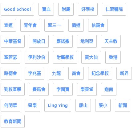
Good School
寶血
附屬
好學校
仁濟醫院
宣道
青年會
聖三一
循道
信義會
中華基督
開放日
嘉諾撒
地利亞
天主教
聖若瑟
伊利沙伯
附屬學校
黃大仙
香港
路德會
李兆基
九龍
商會
紀念學校
新界
到校直擊
賽馬會
李國寶
樂善堂
迦南
何明華
堅樂
Ling Ying
康山
葉小
新聞
教育新聞