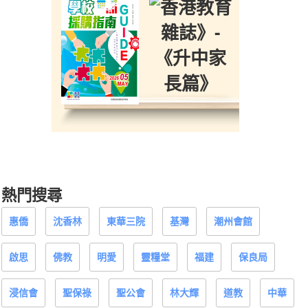
熱門搜尋
惠僑
沈香林
東華三院
基灣
潮州會館
啟思
佛教
明愛
靈糧堂
福建
保良局
浸信會
聖保祿
聖公會
林大輝
道教
中華