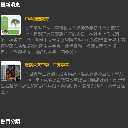
最新消息
中華禮儀教育
為了讓學界在中國傳統文化涵養及品德教育的範疇
上，得到理論與實踐並行的支援，在社會上形成清
流，造福下一代，香港中文大學文學院國學中心聯同清華大學中國
經學研究院和馮燊均國學基金會，攜手推動「禮儀文明教育項
目」，歡迎學校、教師和家長一同參與。
惠僑英文中學：世界學堂
「世界學堂計劃」是惠僑課外活動計劃的重點，早於
2001年，惠僑配合教育改革建議開展該計劃，冀盼學
生超越學科課程和考試的局限，擴闊眼界，體驗與別不同的學習經
歷。
熱門分類