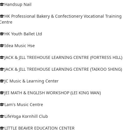
Handsup Nail
HK Professional Bakery & Confectionery Vocational Training
Centre
HK Youth Ballet Ltd
Idea Music Hse
JACK & JILL TREEHOUSE LEARNING CENTRE (FORTRESS HILL)
JACK & JILL TREEHOUSE LEARNING CENTRE (TAIKOO SHING)
JC Music & Learning Center
JEI MATH & ENGLISH WORKSHOP (LEI KING WAN)
Lam's Music Centre
LifeYoga Kornhill Club
LITTLE BEAVER EDUCATION CENTER