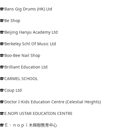
Bans Gig Drums (HK) Ltd
Be Shop
Beijing Hanyu Academy Ltd
Berkeley Schl Of Music Ltd
Boo-Bee Nail Shop
Brilliant Education Ltd
CARMEL SCHOOL
Coup Ltd
Doctor I-Kids Education Centre (Celestial Heights)
E.NOPI USTAR EDUCATION CENTRE
Ｅ．ｎｏｐｉ木棉樹教育中心