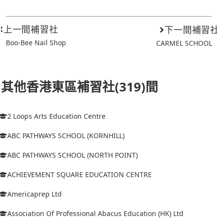
上一間補習社
下一間補習
Boo-Bee Nail Shop
CARMEL SCHOOL
其他香港東區補習社(319)間
2 Loops Arts Education Centre
ABC PATHWAYS SCHOOL (KORNHILL)
ABC PATHWAYS SCHOOL (NORTH POINT)
ACHIEVEMENT SQUARE EDUCATION CENTRE
Americaprep Ltd
Association Of Professional Abacus Education (HK) Ltd