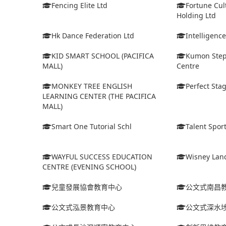
Fencing Elite Ltd
Fortune Cul
Holding Ltd
Hk Dance Federation Ltd
Intelligenc
KID SMART SCHOOL (PACIFICA
Kumon Step
MALL)
Centre
MONKEY TREE ENGLISH
Perfect Stag
LEARNING CENTER (THE PACIFICA
MALL)
Smart One Tutorial Schl
Talent Spor
WAYFUL SUCCESS EDUCATION
Wisney Lan
CENTRE (EVENING SCHOOL)
兒童發展協會教育中心
公文式南昌
公文式泓景教育中心
公文式深水