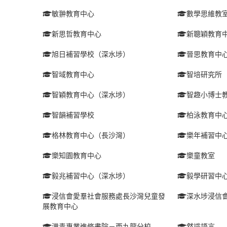
敏翀教育中心
數學思維教
新思哲教育中心
新聰穎教育
旭日補習學校（深水埗）
晉思教育中
智域教育中心
智培研究所
智穎教育中心（深水埗）
智趣小博士
智韻補習學校
柏泳教育中
格林教育中心（長沙灣）
樂年補習中
樂知園教育中心
樂童教室
毅兆補習中心（深水埗）
毅學研習中
浸信會愛羣社會服務處長沙灣兒童發
深水埗浸信
展教育中心
港青專業進修書院－西九龍分校
然識語言