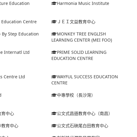
ture Education
Harmonia Music Institute
e Education Centre
ＪＥＩ文益教育中心
 By Step Education
MONKEY TREE ENGLISH
LEARNING CENTER (MEI FOO)
e Internatl Ltd
PRIME SOLID LEARNING
EDUCATION CENTRE
ts Centre Ltd
WAYFUL SUCCESS EDUCATION
CENTRE
d
中專學校（長沙灣）
教育中心
公文式昌遜教育中心（南昌）
埗教育中心
公文式石硤尾白田教育中心