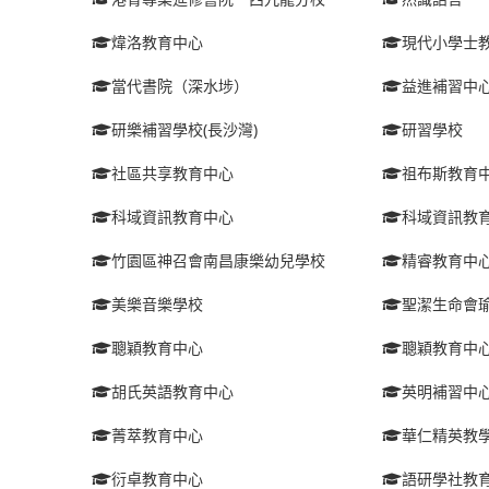
煒洛教育中心
現代小學士
當代書院（深水埗）
益進補習中
研樂補習學校(長沙灣)
研習學校
社區共享教育中心
祖布斯教育
科域資訊教育中心
科域資訊教
竹園區神召會南昌康樂幼兒學校
精睿教育中
美樂音樂學校
聖潔生命會
聰穎教育中心
聰穎教育中
胡氏英語教育中心
英明補習中
菁萃教育中心
華仁精英教
衍卓教育中心
語研學社教