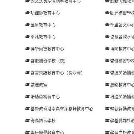
公文式長沙灣順寧教育中心
創新思維教
功課廊教育中心
勵進補習學
匯星教育中心
千里語文中
卓凡教育中心
協基會深水
博學尚智教育中心
博聞教育中
啓俊補習學校（夜）
啓俊補習學
啓言英語教育中心（長沙灣）
啓迪英語補
啟達教室
嘉銘教育中
培幼苗補習中心
培進英語補
基督教香港崇真會深恩軒教育中心
堅毅智勤教
奇高語言學校
學基愛鄰社
學研優譽教育中心
學習之旅教