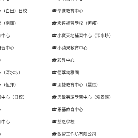
心（白田）日校
學進教育中心
校（南廬）
宏達補習學校（恒邦）
育中心
小寶天地補習中心（深水埗）
研習中心
小蘋果教育中心
心
彩昇中心
心（深水埗）
德萃幼稚園
心（恆邦）
思捷教育中心（麗寶）
習中心（日校）
思敏英語學習中心（泓景匯）
心
恩基教育中心
育中心
慈恩學校
地
敏智工作坊有限公司