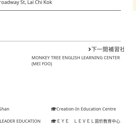
roadway St, Lai Chi Kok
下一間補習社
MONKEY TREE ENGLISH LEARNING CENTER
(MEI FOO)
Shan
Creation-In Education Centre
I LEADER EDUCATION
ＥＹＥ ＬＥＶＥＬ茵忻教育中心