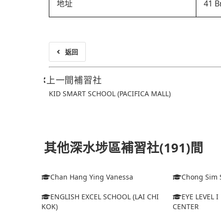
地址
41 B
返回
上一間補習社
KID SMART SCHOOL (PACIFICA MALL)
其他深水埗區補習社(191)間
Chan Hang Ying Vanessa
Chong Sim 
ENGLISH EXCEL SCHOOL (LAI CHI
EYE LEVEL 
KOK)
CENTER