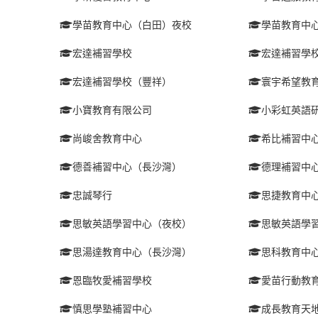
學苗教育中心（白田）夜校
學苗教育中
宏達補習學校
宏達補習學
宏達補習學校（豐祥）
寰宇希望教
小寶教育有限公司
小彩虹英語
尚峻舍教育中心
希比補習中
德善補習中心（長沙灣）
德理補習中
忠誠琴行
思捷教育中
思敏英語學習中心（夜校）
思敏英語學
思湯達教育中心（長沙灣）
思科教育中
恩臨牧愛補習學校
愛苗行動教
慎思學塾補習中心
成長教育天