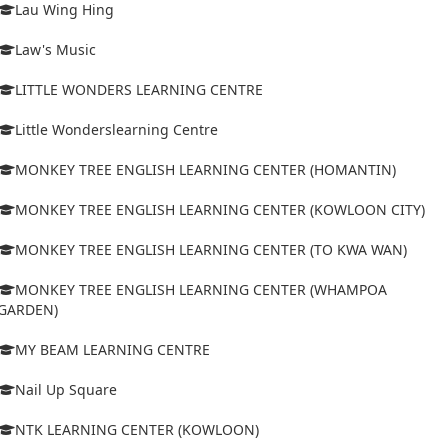
Lau Wing Hing
Law's Music
LITTLE WONDERS LEARNING CENTRE
Little Wonderslearning Centre
MONKEY TREE ENGLISH LEARNING CENTER (HOMANTIN)
MONKEY TREE ENGLISH LEARNING CENTER (KOWLOON CITY)
MONKEY TREE ENGLISH LEARNING CENTER (TO KWA WAN)
MONKEY TREE ENGLISH LEARNING CENTER (WHAMPOA
GARDEN)
MY BEAM LEARNING CENTRE
Nail Up Square
NTK LEARNING CENTER (KOWLOON)