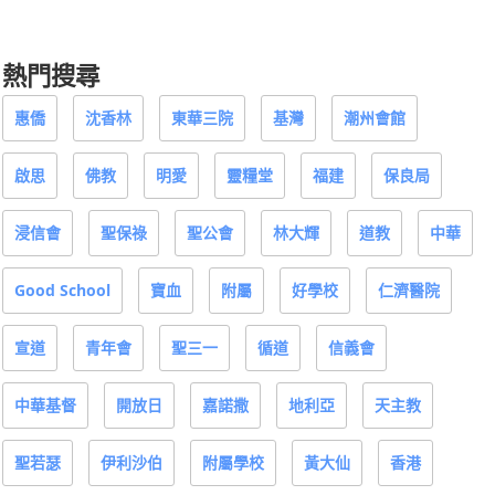
熱門搜尋
惠僑
沈香林
東華三院
基灣
潮州會館
啟思
佛教
明愛
靈糧堂
福建
保良局
浸信會
聖保祿
聖公會
林大輝
道教
中華
Good School
寶血
附屬
好學校
仁濟醫院
宣道
青年會
聖三一
循道
信義會
中華基督
開放日
嘉諾撒
地利亞
天主教
聖若瑟
伊利沙伯
附屬學校
黃大仙
香港