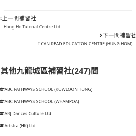
上一間補習社
Hang Ho Tutorial Centre Ltd
下一間補習
I CAN READ EDUCATION CENTRE (HUNG HOM)
其他九龍城區補習社(247)間
ABC PATHWAYS SCHOOL (KOWLOON TONG)
ABC PATHWAYS SCHOOL (WHAMPOA)
ARJ Dances Culture Ltd
Artstra (HK) Ltd