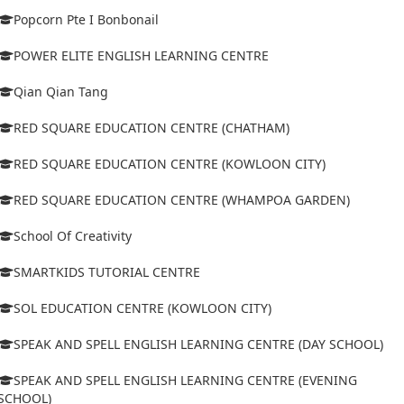
Popcorn Pte I Bonbonail
POWER ELITE ENGLISH LEARNING CENTRE
Qian Qian Tang
RED SQUARE EDUCATION CENTRE (CHATHAM)
RED SQUARE EDUCATION CENTRE (KOWLOON CITY)
RED SQUARE EDUCATION CENTRE (WHAMPOA GARDEN)
School Of Creativity
SMARTKIDS TUTORIAL CENTRE
SOL EDUCATION CENTRE (KOWLOON CITY)
SPEAK AND SPELL ENGLISH LEARNING CENTRE (DAY SCHOOL)
SPEAK AND SPELL ENGLISH LEARNING CENTRE (EVENING
SCHOOL)