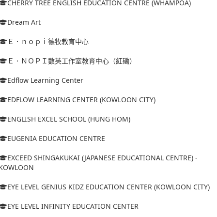
CHERRY TREE ENGLISH EDUCATION CENTRE (WHAMPOA)
Dream Art
Ｅ．ｎｏｐｉ德牧教育中心
Ｅ．ＮＯＰＩ數英工作室教育中心（紅磡）
Edflow Learning Center
EDFLOW LEARNING CENTER (KOWLOON CITY)
ENGLISH EXCEL SCHOOL (HUNG HOM)
EUGENIA EDUCATION CENTRE
EXCEED SHINGAKUKAI (JAPANESE EDUCATIONAL CENTRE) -
KOWLOON
EYE LEVEL GENIUS KIDZ EDUCATION CENTER (KOWLOON CITY)
EYE LEVEL INFINITY EDUCATION CENTER