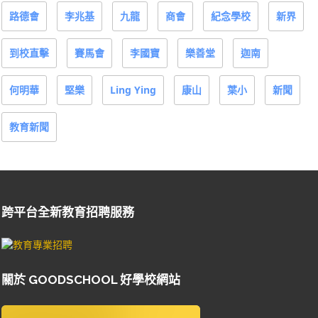
路德會
李兆基
九龍
商會
紀念學校
新界
到校直擊
賽馬會
李國寶
樂善堂
迦南
何明華
堅樂
Ling Ying
康山
葉小
新聞
教育新聞
跨平台全新教育招聘服務
關於 GOODSCHOOL 好學校網站