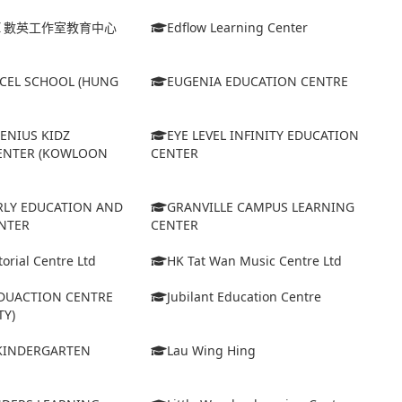
Ｉ數英工作室教育中心
Edflow Learning Center
XCEL SCHOOL (HUNG
EUGENIA EDUCATION CENTRE
GENIUS KIDZ
EYE LEVEL INFINITY EDUCATION
ENTER (KOWLOON
CENTER
ARLY EDUCATION AND
GRANVILLE CAMPUS LEARNING
NTER
CENTER
orial Centre Ltd
HK Tat Wan Music Centre Ltd
EDUACTION CENTRE
Jubilant Education Centre
TY)
 KINDERGARTEN
Lau Wing Hing