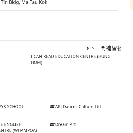
Tin Bldg, Ma Tau Kok
下一間補習社
I CAN READ EDUCATION CENTRE (HUNG
HOM)
AYS SCHOOL
ARJ Dances Culture Ltd
EE ENGLISH
Dream Art
ENTRE (WHAMPOA)