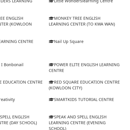
NDERS LEARNING
Little Wonderslearning Centre
EE ENGLISH
MONKEY TREE ENGLISH
NTER (KOWLOON
LEARNING CENTER (TO KWA WAN)
EARNING CENTRE
Nail Up Square
 I Bonbonail
POWER ELITE ENGLISH LEARNING
CENTRE
E EDUCATION CENTRE
RED SQUARE EDUCATION CENTRE
(KOWLOON CITY)
eativity
SMARTKIDS TUTORIAL CENTRE
SPELL ENGLISH
SPEAK AND SPELL ENGLISH
TRE (DAY SCHOOL)
LEARNING CENTRE (EVENING
SCHOOL)