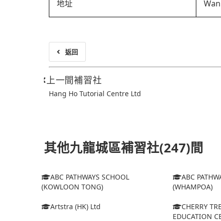
地址
Wan 
返回
上一間補習社
Hang Ho Tutorial Centre Ltd
其他九龍城區補習社(247)間
ABC PATHWAYS SCHOOL
ABC PATHW
(KOWLOON TONG)
(WHAMPOA)
Artstra (HK) Ltd
CHERRY TR
EDUCATION C