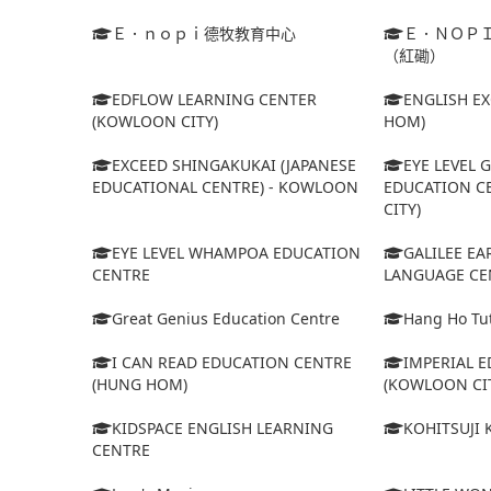
Ｅ．ｎｏｐｉ德牧教育中心
Ｅ．ＮＯＰ
（紅磡）
EDFLOW LEARNING CENTER
ENGLISH E
(KOWLOON CITY)
HOM)
EXCEED SHINGAKUKAI (JAPANESE
EYE LEVEL 
EDUCATIONAL CENTRE) - KOWLOON
EDUCATION C
CITY)
EYE LEVEL WHAMPOA EDUCATION
GALILEE E
CENTRE
LANGUAGE CE
Great Genius Education Centre
Hang Ho Tut
I CAN READ EDUCATION CENTRE
IMPERIAL 
(HUNG HOM)
(KOWLOON CI
KIDSPACE ENGLISH LEARNING
KOHITSUJI
CENTRE