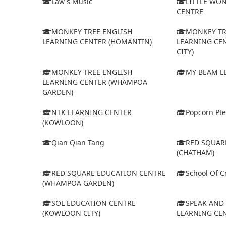
Law's Music
LITTLE WO
CENTRE
MONKEY TREE ENGLISH
MONKEY TR
LEARNING CENTER (HOMANTIN)
LEARNING CE
CITY)
MONKEY TREE ENGLISH
MY BEAM L
LEARNING CENTER (WHAMPOA
GARDEN)
NTK LEARNING CENTER
Popcorn Pte
(KOWLOON)
Qian Qian Tang
RED SQUAR
(CHATHAM)
RED SQUARE EDUCATION CENTRE
School Of Cr
(WHAMPOA GARDEN)
SOL EDUCATION CENTRE
SPEAK AND 
(KOWLOON CITY)
LEARNING CEN