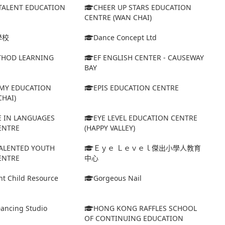
TALENT EDUCATION
CHEER UP STARS EDUCATION
CENTRE (WAN CHAI)
學校
Dance Concept Ltd
HOD LEARNING
EF ENGLISH CENTER - CAUSEWAY
BAY
MY EDUCATION
EPIS EDUCATION CENTRE
HAI)
E IN LANGUAGES
EYE LEVEL EDUCATION CENTRE
ENTRE
(HAPPY VALLEY)
TALENTED YOUTH
Ｅｙｅ Ｌｅｖｅｌ傑出小學人教育
ENTRE
中心
nt Child Resource
Gorgeous Nail
Dancing Studio
HONG KONG RAFFLES SCHOOL
OF CONTINUING EDUCATION