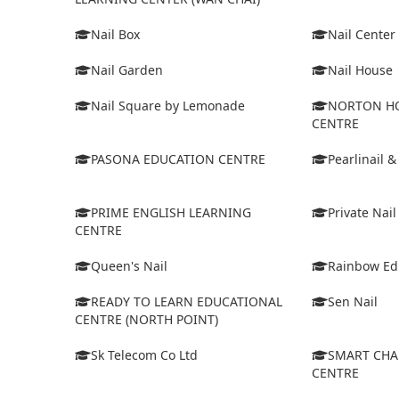
Nail Box
Nail Center
Nail Garden
Nail House
Nail Square by Lemonade
NORTON HO
CENTRE
PASONA EDUCATION CENTRE
Pearlinail &
PRIME ENGLISH LEARNING
Private Nail
CENTRE
Queen's Nail
Rainbow Ed
READY TO LEARN EDUCATIONAL
Sen Nail
CENTRE (NORTH POINT)
Sk Telecom Co Ltd
SMART CHA
CENTRE