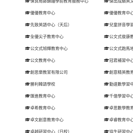
保良局鄭錦鐘學前教育服務中心
傑出成績英
優優教育中心
優優教育中
先致英語中心（天后）
兒童拼音學
全優尖子教育中心
公文式俊康
公文式旭輝教育中心
公文式跑馬
公文教育中心
冠君補習中
創思樂教室有限公司
創意精英教
勝利韓語學校
勤達數學習
匯進教育中心
千億學習中
卓希教育中心
卓思數學教
卓文創意教育中心
卓睿教育中
卓越研習中心（日校）
協生研習中