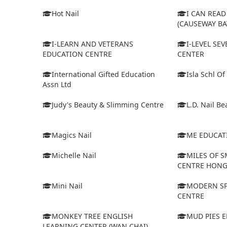
Hot Nail
I CAN REA
(CAUSEWAY BA
I-LEARN AND VETERANS
I-LEVEL SE
EDUCATION CENTRE
CENTER
International Gifted Education
Isla Schl Of
Assn Ltd
Judy's Beauty & Slimming Centre
L.D. Nail Be
Magics Nail
ME EDUCAT
Michelle Nail
MILES OF S
CENTRE HON
Mini Nail
MODERN SP
CENTRE
MONKEY TREE ENGLISH
MUD PIES 
LEARNING CENTER (WAN CHAI)