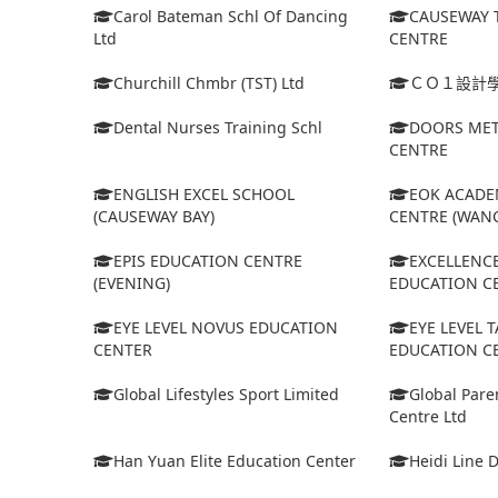
Carol Bateman Schl Of Dancing
CAUSEWAY 
Ltd
CENTRE
Churchill Chmbr (TST) Ltd
ＣＯ１設計
Dental Nurses Training Schl
DOORS MET
CENTRE
ENGLISH EXCEL SCHOOL
EOK ACADE
(CAUSEWAY BAY)
CENTRE (WANC
EPIS EDUCATION CENTRE
EXCELLENC
(EVENING)
EDUCATION C
EYE LEVEL NOVUS EDUCATION
EYE LEVEL 
CENTER
EDUCATION C
Global Lifestyles Sport Limited
Global Pare
Centre Ltd
Han Yuan Elite Education Center
Heidi Line 