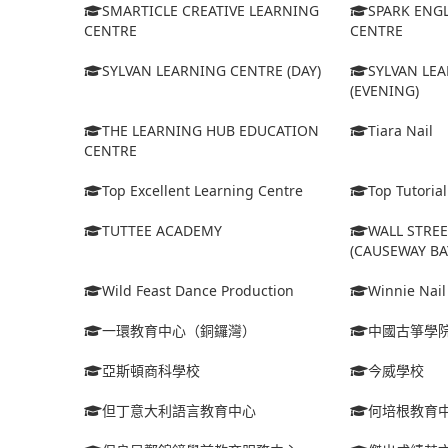
SMARTICLE CREATIVE LEARNING
SPARK ENG
CENTRE
CENTRE
SYLVAN LEARNING CENTRE (DAY)
SYLVAN LE
(EVENING)
THE LEARNING HUB EDUCATION
Tiara Nail
CENTRE
Top Excellent Learning Centre
Top Tutoria
TUTTEE ACADEMY
WALL STRE
(CAUSEWAY BA
Wild Feast Dance Production
Winnie Nail
一環教育中心（銅鑼灣）
中國古箏學
亞斯頓商科學校
今威學校
但丁意大利語言教育中心
何培根教育