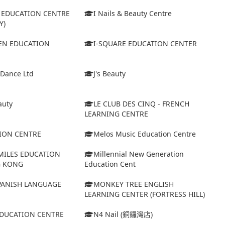
D EDUCATION CENTRE
I Nails & Beauty Centre
Y)
VEN EDUCATION
I-SQUARE EDUCATION CENTER
 Dance Ltd
J's Beauty
auty
LE CLUB DES CINQ - FRENCH
LEARNING CENTRE
ION CENTRE
Melos Music Education Centre
MILES EDUCATION
Millennial New Generation
G KONG
Education Cent
ANISH LANGUAGE
MONKEY TREE ENGLISH
LEARNING CENTER (FORTRESS HILL)
EDUCATION CENTRE
N4 Nail (銅鑼灣店)