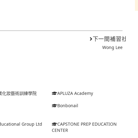
下一間補習社
Wong Lee
o專業化妝藝術訓練學院
APLUZA Academy
Bonbonail
ucational Group Ltd
CAPSTONE PREP EDUCATION
CENTER