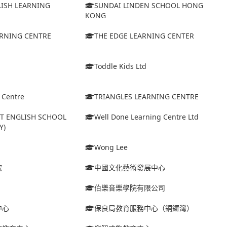
LISH LEARNING
SUNDAI LINDEN SCHOOL HONG
KONG
ARNING CENTRE
THE EDGE LEARNING CENTER
Toddle Kids Ltd
l Centre
TRIANGLES LEARNING CENTRE
ET ENGLISH SCHOOL
Well Done Learning Centre Ltd
Y)
Wong Lee
院
中國文化藝術發展中心
伯樂音樂學院有限公司
中心
保良局教育服務中心（銅鑼灣）