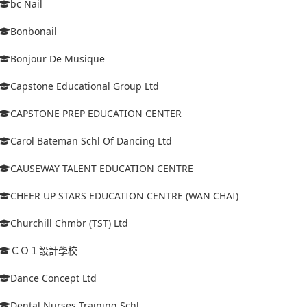
bc Nail
Bonbonail
Bonjour De Musique
Capstone Educational Group Ltd
CAPSTONE PREP EDUCATION CENTER
Carol Bateman Schl Of Dancing Ltd
CAUSEWAY TALENT EDUCATION CENTRE
CHEER UP STARS EDUCATION CENTRE (WAN CHAI)
Churchill Chmbr (TST) Ltd
ＣＯ１設計學校
Dance Concept Ltd
Dental Nurses Training Schl