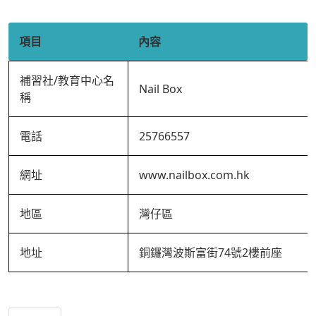
項目
內容
補習社/教育中心名
Nail Box
稱
電話
25766557
網址
www.nailbox.com.hk
地區
灣仔區
地址
銅鑼灣波斯富街74號2樓前座